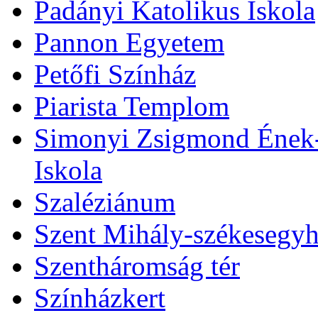
Padányi Katolikus Iskola
Pannon Egyetem
Petőfi Színház
Piarista Templom
Simonyi Zsigmond Ének-Z
Iskola
Szaléziánum
Szent Mihály-székesegy
Szentháromság tér
Színházkert