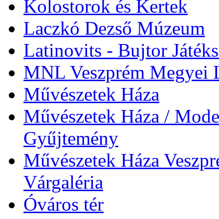
Kolostorok és Kertek
Laczkó Dezső Múzeum
Latinovits - Bujtor Játék
MNL Veszprém Megyei L
Művészetek Háza
Művészetek Háza / Moder
Gyűjtemény
Művészetek Háza Veszpré
Várgaléria
Óváros tér