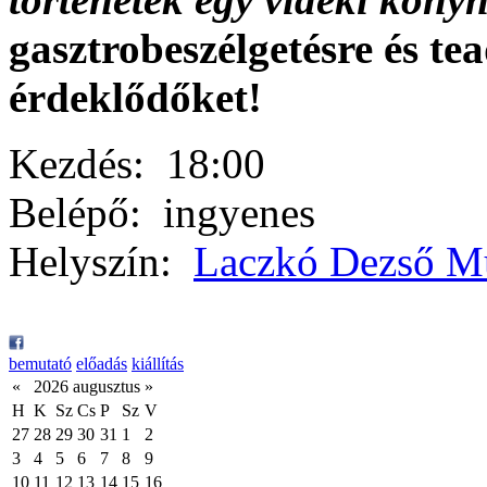
gasztrobeszélgetésre és te
érdeklődőket!
Kezdés:
18:00
Belépő:
ingyenes
Helyszín:
Laczkó Dezső 
bemutató
előadás
kiállítás
«
2026 augusztus
»
H
K
Sz
Cs
P
Sz
V
27
28
29
30
31
1
2
3
4
5
6
7
8
9
10
11
12
13
14
15
16