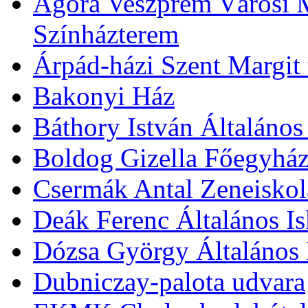
Agóra Veszprém Városi 
Színházterem
Árpád-házi Szent Margit
Bakonyi Ház
Báthory István Általános
Boldog Gizella Főegyhá
Csermák Antal Zeneiskol
Deák Ferenc Általános Is
Dózsa György Általános 
Dubniczay-palota udvara