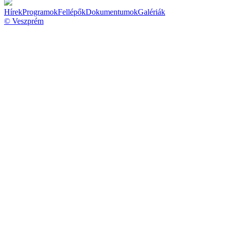
Hírek
Programok
Fellépők
Dokumentumok
Galériák
© Veszprém