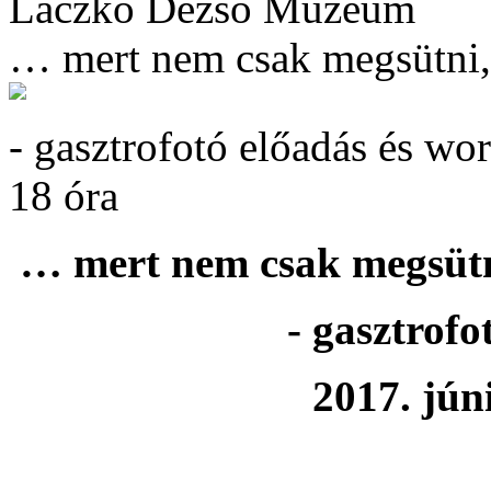
Laczkó Dezső Múzeum
… mert nem csak megsütni, 
- gasztrofotó előadás és wo
18 óra
… mert nem csak megsütni
- gasztrof
2017. jún