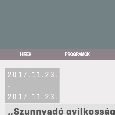
HÍREK
PROGRAMOK
2017.11.23.
-
2017.11.23.
„Szunnyadó gyilkosság