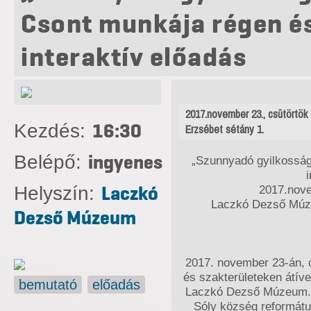
Csont munkája régen é
interaktív előadás
2017.november 23., csütörtö
16:30
Kezdés:
Erzsébet sétány 1.
ingyenes
Belépő:
„Szunnyadó gyilkosság
Laczkó
Helyszín:
2017.nove
Laczkó Dezső Múz
Dezső Múzeum
2017. november 23-án, c
és szakterületeken átíve
bemutató
előadás
Laczkó Dezső Múzeum. A
Sóly község reformát