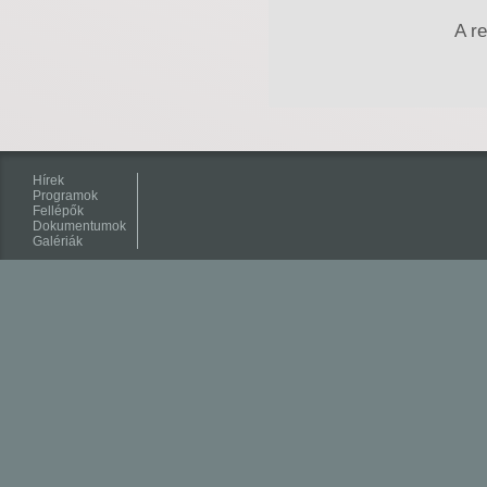
A r
Hírek
Programok
Fellépők
Dokumentumok
Galériák