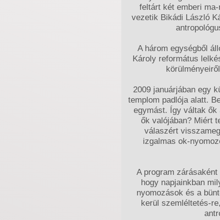
feltárt két emberi ma
vezetik Bikádi László K
antropológu
A három egységből áll
Károly református lelké
körülményeiről
2009 januárjában egy kü
templom padlója alatt. B
egymást. Így váltak ők 
ők valójában? Miért t
válaszért visszamegy
izgalmas ok-nyomozó
A program zárásaként T
hogy napjainkban mil
nyomozások és a bünte
kerül szemléltetés-re
antr