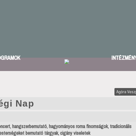
OGRAMOK
INTÉZMÉN
Agóra Ves
égi Nap
ncert, hangszerbemutató, hagyományos roma finomságok, tradicionális
sterségeket bemutató tárgyak, cigány viseletek