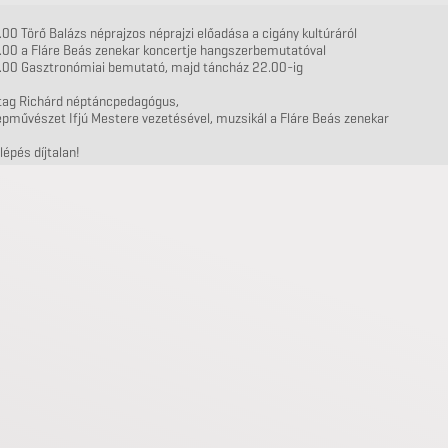
.00 Törő Balázs néprajzos néprajzi előadása a cigány kultúráról
9.00 a Fláre Beás zenekar koncertje hangszerbemutatóval
0.00 Gasztronómiai bemutató, majd táncház 22.00-ig
tag Richárd néptáncpedagógus,
pművészet Ifjú Mestere vezetésével, muzsikál a Fláre Beás zenekar
lépés díjtalan!