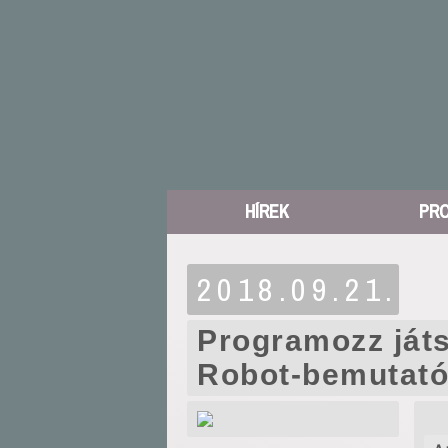
HÍREK
PR
2018.09.21.
Programozz játs
Robot-bemutat