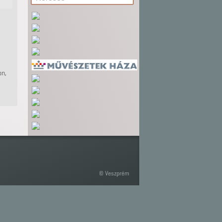
on,
© Veszprém