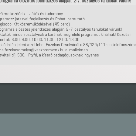
programra előzetes jelentkezés alapján, 2-7. osztályos tanulókat várunk!
övő ma kezdődik – Játék és tudomány
gramozz játszva! foglalkozás és Robot-bemutató
ogiscool Kft közreműködésével (45 perc)
ogramra előzetes jelentkezés alapján, 2-7. osztályos tanulókat várunk!
ktatók minden osztálynak a korának megfelelő programot kínálnak! Kezdési
ontok: 8.00, 9.00, 10.00, 11.00, 12.00. 13.00
klődni és jelentkezni lehet Fazekas Orsolyánál a 88/429/111-es telefonszám
y a fazekasorsolya@veszpremvmk.hu e-mailcímen.
vételi díj: 500,- Ft/fő, a kísérő pedagógusoknak ingyenes