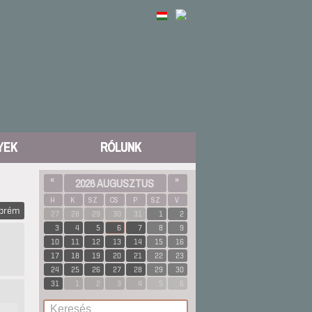
YEK
RÓLUNK
«
2026 AUGUSZTUS
»
H
K
SZ
CS
P
SZ
V
zprém
27
28
29
30
31
1
2
3
4
5
6
7
8
9
10
11
12
13
14
15
16
17
18
19
20
21
22
23
24
25
26
27
28
29
30
31
1
2
3
4
5
6