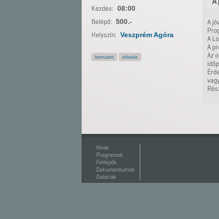
A 
Kezdés:
08:00
Belépő:
500.-
A j
Pro
Helyszín:
Veszprém Agóra
A L
A pr
Az o
bemutató
előadás
időp
Érde
vag
Rész
Hírek
Programok
Fellépők
Dokumentumok
Galériák