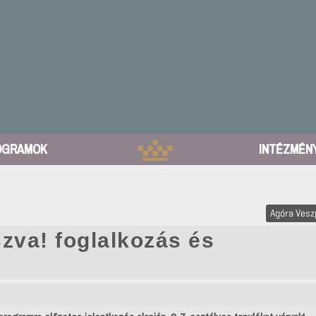
OGRAMOK
INTÉZMÉN
Agóra Ves
zva! foglalkozás és
ó