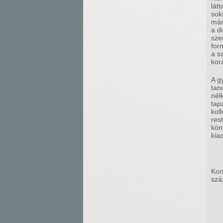
lát
sok
már
a d
sze
for
a s
kor
A g
tan
nél
tap
kol
res
kön
kia
Kon
szá