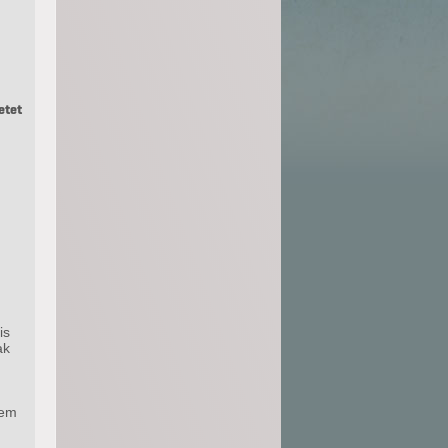
etet
is
ak
nem