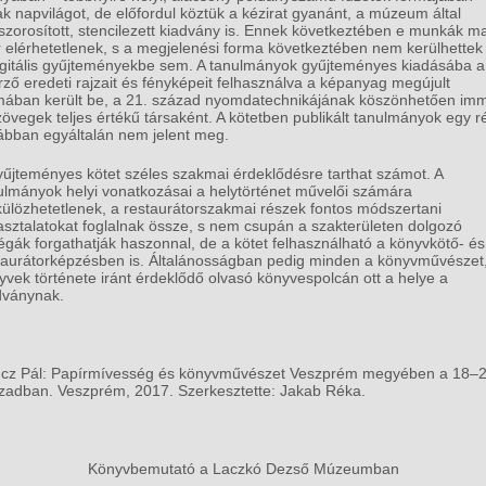
tak napvilágot, de előfordul köztük a kézirat gyanánt, a múzeum által
szorosított, stencilezett kiadvány is. Ennek következtében e munkák m
 elérhetetlenek, s a megjelenési forma következtében nem kerülhettek
igitális gyűjteményekbe sem. A tanulmányok gyűjteményes kiadásába a
rző eredeti rajzait és fényképeit felhasználva a képanyag megújult
mában került be, a 21. század nyomdatechnikájának köszönhetően im
zövegek teljes értékű társaként. A kötetben publikált tanulmányok egy r
ábban egyáltalán nem jelent meg.
yűjteményes kötet széles szakmai érdeklődésre tarthat számot. A
ulmányok helyi vonatkozásai a helytörténet művelői számára
külözhetetlenek, a restaurátorszakmai részek fontos módszertani
asztalatokat foglalnak össze, s nem csupán a szakterületen dolgozó
légák forgathatják haszonnal, de a kötet felhasználható a könyvkötő- és
taurátorképzésben is. Általánosságban pedig minden a könyvművészet
yvek története iránt érdeklődő olvasó könyvespolcán ott a helye a
dványnak.
cz Pál: Papírmívesség és könyvművészet Veszprém megyében a 18–2
zadban. Veszprém, 2017. Szerkesztette: Jakab Réka.
Könyvbemutató a Laczkó Dezső Múzeumban