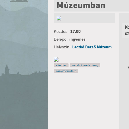
Múzeumban
Ko
Kezdés:
17:00
sz
Belépő:
ingyenes
Helyszín:
Laczkó Dezső Múzeum
előadás
irodalmi rendezvény
könyvbemutató