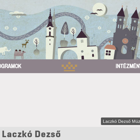
OGRAMOK
INTÉZMÉN
Laczkó Dezső Mú
 Laczkó Dezső