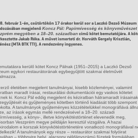
8. február 1-én, csütörtökön 17 órakor kerül sor a Laczkó Dezső Múzeum
dozásában megjelenő
Koncz Pál: Papírmívesség és könyvművészet
zprém megyében a 18–20. században
című kötet bemutatójára. A köt
rkesztette Jakab Réka. A művet ismerteti dr. Horváth Gergely Krisztián,
ténész (MTA BTK TTI). A rendezvény ingyenes.
emutatásra kerülő kötet Koncz Pálnak (1951–2015) a Laczkó Dezső
eum egykori restaurátorának egybegyűjtött szakmai életművét
talmazza.
zerző életében megjelent tanulmányai, kisebb közleményei, valamint
iratban maradt írásai, restaurálási dokumentációi egy vaskos kötetet
znek ki. Koncz Pál eddig megjelent és kéziratban hátramaradt írásainak
zegyűjtését és gyűjteményes kötetben történő kiadását több szempont 
okolta. A tanulmányok gyűjteményes közzétételükkel monográfiává álln
ze, az írások egymás mellé rendezésével a 18–20. századi
írmívesség, a könyv-, illetve könyvkötéstörténet elevenedik meg,
ősorban Veszprém megye példáján keresztül vizsgálva. A hazai
kirodalom e korszak könyvkötéstörténetére vonatkozó monográfiával 
delkezik! A tanulmányok egy része – restaurátor szakmai folyóirat
nyában – többnyire helyi, alacsony példányszámú füzetek formájában