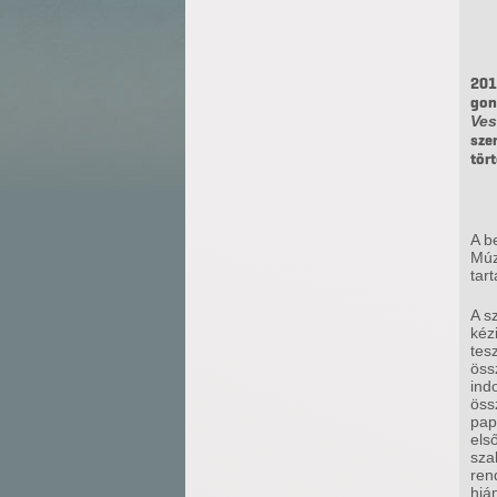
201
gon
Ves
sze
tör
A b
Múz
tar
A s
kéz
tes
öss
ind
öss
pap
els
sza
ren
hiá