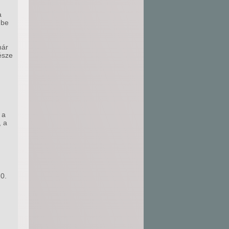
a
 be
már
észe
 a
, a
0.