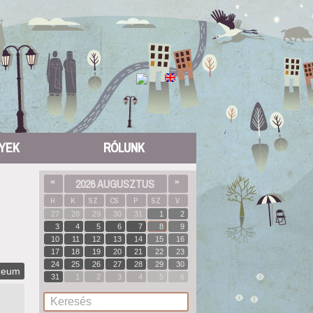
YEK
RÓLUNK
«
2026 AUGUSZTUS
»
H
K
SZ
CS
P
SZ
V
27
28
29
30
31
1
2
3
4
5
6
7
8
9
10
11
12
13
14
15
16
17
18
19
20
21
22
23
24
25
26
27
28
29
30
zeum
31
1
2
3
4
5
6