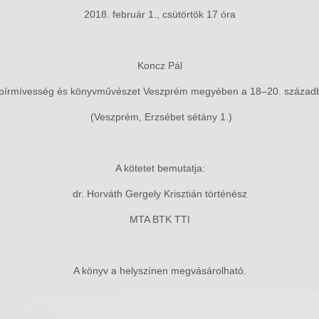
2018. február 1., csütörtök 17 óra
Koncz Pál
pírmívesség és könyvművészet Veszprém megyében a 18–20. század
(Veszprém, Erzsébet sétány 1.)
A kötetet bemutatja:
dr. Horváth Gergely Krisztián történész
MTA BTK TTI
A könyv a helyszínen megvásárolható.