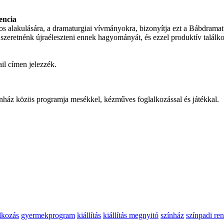
encia
 alakulására, a dramaturgiai vívmányokra, bizonyítja ezt a Bábdramatu
zeretnénk újraéleszteni ennek hagyományát, és ezzel produktív találko
il címen jelezzék.
z közös programja mesékkel, kézműves foglalkozással és játékkal.
lkozás
gyermekprogram
kiállítás
kiállítás megnyitó
színház
színpadi re