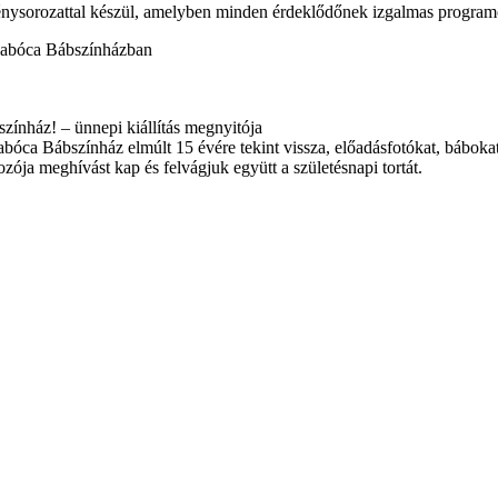
nysorozattal készül, amelyben minden érdeklődőnek izgalmas program
 Kabóca Bábszínházban
színház! – ünnepi kiállítás megnyitója
bóca Bábszínház elmúlt 15 évére tekint vissza, előadásfotókat, bábokat
zója meghívást kap és felvágjuk együtt a születésnapi tortát.