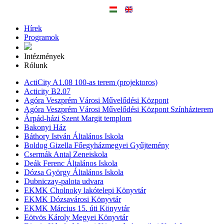
Hírek
Programok
Intézmények
Rólunk
ActiCity A1.08 100-as terem (projektoros)
Acticity B2.07
Agóra Veszprém Városi Művelődési Központ
Agóra Veszprém Városi Művelődési Központ Színházterem
Árpád-házi Szent Margit templom
Bakonyi Ház
Báthory István Általános Iskola
Boldog Gizella Főegyházmegyei Gyűjtemény
Csermák Antal Zeneiskola
Deák Ferenc Általános Iskola
Dózsa György Általános Iskola
Dubniczay-palota udvara
EKMK Cholnoky lakótelepi Könyvtár
EKMK Dózsavárosi Könyvtár
EKMK Március 15. úti Könyvtár
Eötvös Károly Megyei Könyvtár