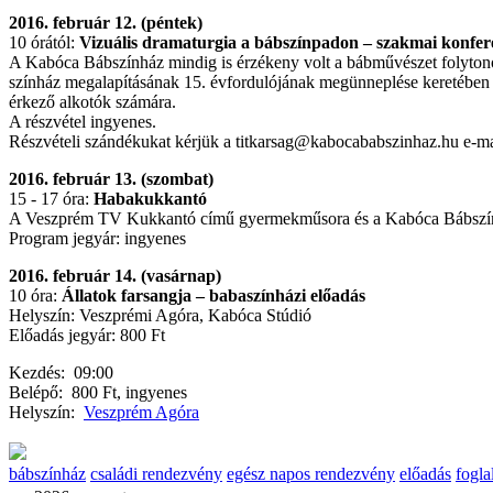
2016. február 12. (péntek)
10 órától:
Vizuális dramaturgia a bábszínpadon – szakmai konfer
A Kabóca Bábszínház mindig is érzékeny volt a bábművészet folytonos
színház megalapításának 15. évfordulójának megünneplése keretében s
érkező alkotók számára.
A részvétel ingyenes.
Részvételi szándékukat kérjük a titkarsag@kabocababszinhaz.hu e-ma
2016. február 13. (szombat)
15 - 17 óra:
Habakukkantó
A Veszprém TV Kukkantó című gyermekműsora és a Kabóca Bábszínhá
Program jegyár: ingyenes
2016. február 14. (vasárnap)
10 óra:
Állatok farsangja – babaszínházi előadás
Helyszín: Veszprémi Agóra, Kabóca Stúdió
Előadás jegyár: 800 Ft
Kezdés:
09:00
Belépő:
800 Ft, ingyenes
Helyszín:
Veszprém Agóra
bábszínház
családi rendezvény
egész napos rendezvény
előadás
fogla