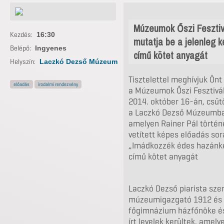
Múzeumok Őszi Fesztivá
Kezdés:
16:30
mutatja be a jelenleg 
Belépő:
Ingyenes
című kötet anyagát
Helyszín:
Laczkó Dezső Múzeum
Tisztelettel meghívjuk Önt
előadás
irodalmi rendezvény
a Múzeumok Őszi Fesztivál
2014. október 16-án, csüt
a Laczkó Dezső Múzeumba 
amelyen Rainer Pál történ
vetített képes előadás sor
„Imádkozzék édes hazánké
című kötet anyagát
Laczkó Dezső piarista szer
múzeumigazgató 1912 és 1
főgimnázium házfőnöke és 
írt levelek kerültek, amelye