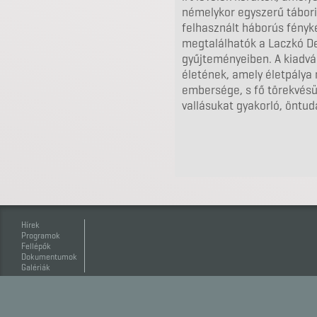
némelykor egyszerű tábori
felhasznált háborús fényké
megtalálhatók a Laczkó 
gyűjteményeiben. A kiadván
életének, amely életpálya 
embersége, s fő törekvés
vallásukat gyakorló, öntud
Hírek
Programok
Fellépők
Dokumentumok
Galériák