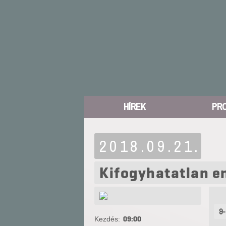
HÍREK
PR
2018.09.21.
Kifogyhatatlan en
9-
Kezdés:
09:00