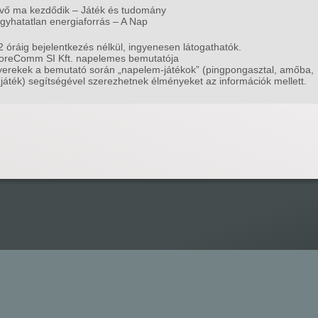
övő ma kezdődik – Játék és tudomány
ogyhatatlan energiaforrás – A Nap
2 óráig bejelentkezés nélkül, ingyenesen látogathatók.
oreComm SI Kft. napelemes bemutatója
yerekek a bemutató során „napelem-játékok” (pingpongasztal, amőba,
zjáték) segítségével szerezhetnek élményeket az információk mellett.