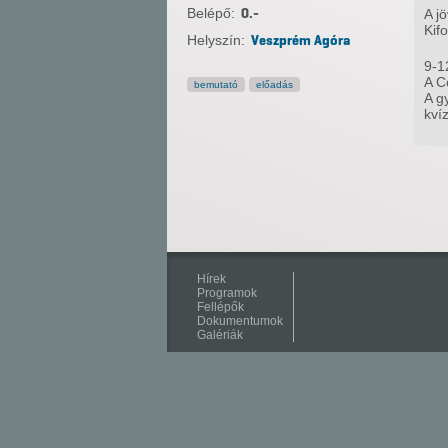
Belépő:
0.-
A j
Kif
Helyszín:
Veszprém Agóra
9-1
A C
bemutató
előadás
A g
kví
Hírek
Programok
Fellépők
Dokumentumok
Galériák