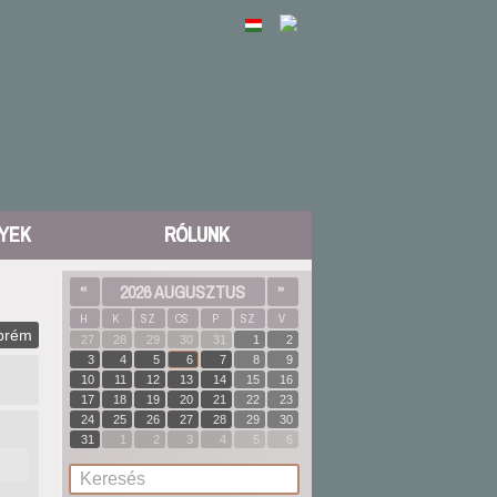
YEK
RÓLUNK
«
2026 AUGUSZTUS
»
H
K
SZ
CS
P
SZ
V
prém
27
28
29
30
31
1
2
3
4
5
6
7
8
9
10
11
12
13
14
15
16
17
18
19
20
21
22
23
24
25
26
27
28
29
30
31
1
2
3
4
5
6