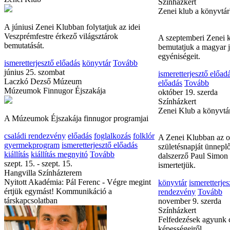
Csillagles a Hősök K
A júniusi Zenei Klubban folytatjuk az idei
Belépő: 600/300 Ft
Veszprémfestre érkező világsztárok
családi rendezvény
el
bemutatását.
ismeretterjesztő előad
szeptember 20. kedd
ismeretterjesztő előadás
könyvtár
Tovább
Színházkert
június 25. szombat
Zenei klub a könyvtá
Laczkó Dezső Múzeum
Múzeumok Finnugor Éjszakája
A szeptemberi Zenei 
bemutatjuk a magyar 
A Múzeumok Éjszakája finnugor programjai
egyéniségeit.
családi rendezvény
előadás
foglalkozás
folklór
ismeretterjesztő előad
gyermekprogram
ismeretterjesztő előadás
előadás
Tovább
kiállítás
kiállítás megnyitó
Tovább
október 19. szerda
szept. 15. - szept. 15.
Színházkert
Hangvilla Színházterem
Zenei Klub a könyvtá
Nyitott Akadémia: Pál Ferenc - Végre megint
értjük egymást! Kommunikáció a
A Zenei Klubban az o
társkapcsolatban
születésnapját ünnepl
dalszerző Paul Simon 
ismertetjük.