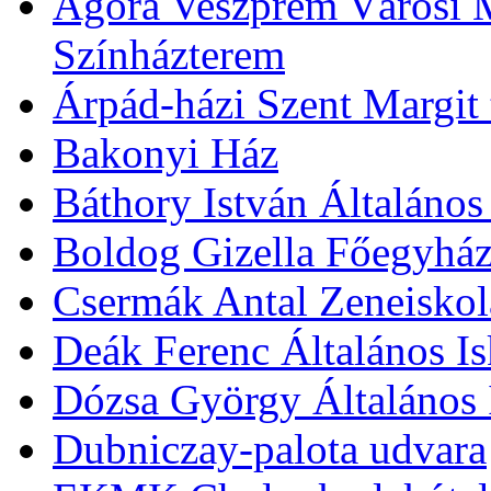
Agóra Veszprém Városi 
Színházterem
Árpád-házi Szent Margit
Bakonyi Ház
Báthory István Általános
Boldog Gizella Főegyhá
Csermák Antal Zeneiskol
Deák Ferenc Általános Is
Dózsa György Általános 
Dubniczay-palota udvara