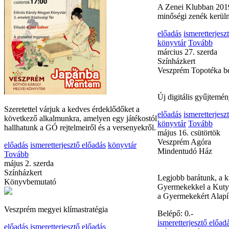
foglalkozás
ismeretter
Tovább
január 23. szerda
Színházkert
Zenei Klub a könyvtá
A Zenei Klubban 2019
minőségi zenék kerüln
előadás
ismeretterjesz
könyvtár
Tovább
Szeretettel várjuk a kedves érdeklődőket a
március 27. szerda
következő alkalmunkra, amelyen egy játékostól
Színházkert
hallhatunk a GÓ rejtelmeiről és a versenyekről.
Veszprém Topotéka b
előadás
ismeretterjesztő előadás
könyvtár
Tovább
Új digitális gyűjtemén
május 2. szerda
Színházkert
előadás
ismeretterjesz
Könyvbemutató
könyvtár
Tovább
május 16. csütörtök
Veszprém Agóra
Veszprém megyei klímastratégia
Mindentudó Ház
előadás
ismeretterjesztő előadás