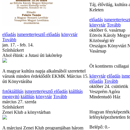
előadás
ismeretterjesz
október 3. csütörtök
Eötvös Károly Megye
Közösségi tér
Országos Könyvtári 
előadás
ismeretterjesztő előadás
könyvtár
Tovább
Táj, élővilág, kultúra
jan. 17. - feb. 14.
Keleten
Színházkert
előadás
ismeretterjesz
Ahol élünk: a Jutasi úti lakótelep
könyvtár
Tovább
október 6. vasárnap
Eötvös Károly Megye
A magyar kultúra napja alkalmából szeretettel
Közösségi tér
várunk minden érdeklődőt EKMK Március 15.
Országos Könyvtári 
úti Könyvtárába
Vasárnap
fotókiállítás
ismeretterjesztő előadás
kiállítás
megnyitó
kiállítás
könyvtár
Tovább
Öt kontinens csillagai
március 27. szerda
Színházkert
könyvtár
előadás
isme
Zenei Klub a könyvtárban
előadás
Tovább
október 24. csütörtök
Veszprém Agóra
A márciusi Zenei Klub programjában három