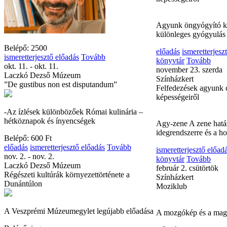
könyvtár
ismeretterje
rendezvény
Tovább
november 9. szerda
Színházkert
Belépő: 2500
Felfedezések agyunk 
ismeretterjesztő előadás
Tovább
képességeiről
okt. 11. - okt. 11.
Laczkó Dezső Múzeum
”De gustibus non est disputandum”
Agyunk öngyógyító k
különleges gyógyulás 
-Az ízlések különbözőek Római kulinária –
előadás
ismeretterjesz
hétköznapok és ínyencségek
könyvtár
Tovább
november 23. szerda
Belépő: 600 Ft
Színházkert
előadás
ismeretterjesztő előadás
Tovább
Felfedezések agyunk 
nov. 2. - nov. 2.
képességeiről
Laczkó Dezső Múzeum
Régészeti kultúrák környezettörténete a
Dunántúlon
Agy-zene A zene hatá
idegrendszerre és a h
A Veszprémi Múzeumegylet legújabb előadása
ismeretterjesztő előad
könyvtár
Tovább