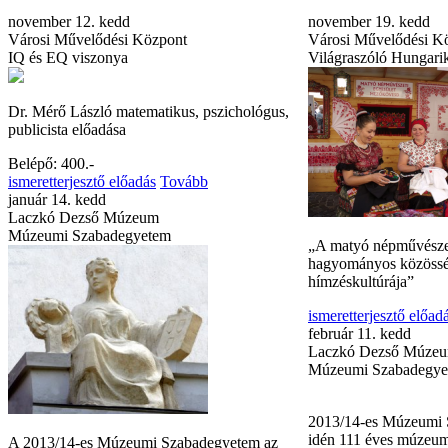
november 12. kedd
november 19. kedd
Városi Művelődési Központ
Városi Művelődési K
IQ és EQ viszonya
Világraszóló Hungar
Dr. Mérő László matematikus, pszichológus,
publicista előadása
Belépő: 400.-
ismeretterjesztő előadás
Tovább
január 14. kedd
Laczkó Dezső Múzeum
Múzeumi Szabadegyetem
„A matyó népművésze
hagyományos közöss
hímzéskultúrája”
ismeretterjesztő előad
február 11. kedd
Laczkó Dezső Múze
Múzeumi Szabadegye
A 2013/14-es Múzeumi Szabadegyetem az