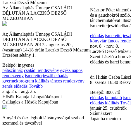
Laczkó Dezső Múzeum
Az Államalapítás Ünnepe CSALÁDI
előadás
ismeretterjesz
DÉLUTÁN A LACZKÓ DEZSŐ
könyvtár
Tovább
MÚZEUMBAN
október 5. csütörtök
Színházkert
Pampák népe
Az Államalapítás Ünnepe CSALÁDI
DÉLUTÁN A LACZKÓ DEZSŐ
MÚZEUMBAN 2017. augusztus 20.,
Násztor Péter táncműv
(vasárnap) 14-18 óráig Laczkó Dezső Múzeum
és a gauchokról szóló,
Erzsébet sétány 1.
táncbemutatóval illuszt
ismeretterjesztő előad
Belépő: ingyenes
bábszínház
családi rendezvény
egész napos
előadás
ismeretterjesz
rendezvény
ismeretterjesztő előadás
könyvtár
táncos rend
gyermekprogram
kiállítás
táncos rendezvény
nov. 8. - nov. 8.
zenés előadás
Tovább
Laczkó Dezső Múze
aug. 25. - aug. 25.
Szent László a hon vé
Hősök Kapuja Látogatóközpont
előadás és harci bemu
Csillagles a Hősök Kapujában
dr. Hidán Csaba Lász
A nyári és őszi égbolt látványosságai szabad
8. szerda 16:30 Részvé
szemmel és távcsővel
Belépő: 800,-/fő