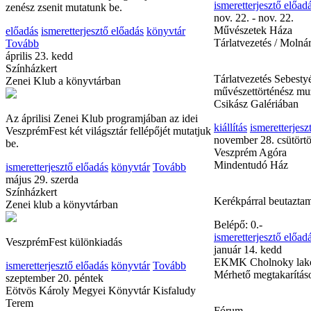
Mindentudó Ház
zenész zsenit mutatunk be.
előadás
ismeretterjesztő előadás
könyvtár
Hogyan fényképezték 
Tovább
lefényképezhetetlen f
április 23. kedd
Színházkert
Belépő: 0.-
Zenei Klub a könyvtárban
ismeretterjesztő előad
nov. 22. - nov. 22.
Művészetek Háza
Az áprilisi Zenei Klub programjában az idei
Tárlatvezetés / Molnár
VeszprémFest két világsztár fellépőjét mutatjuk
be.
Tárlatvezetés Sebest
ismeretterjesztő előadás
könyvtár
Tovább
művészettörténész mu
május 29. szerda
Csikász Galériában
Színházkert
Zenei klub a könyvtárban
kiállítás
ismeretterjesz
november 28. csütört
Veszprém Agóra
VeszprémFest különkiadás
Mindentudó Ház
ismeretterjesztő előadás
könyvtár
Tovább
szeptember 20. péntek
Kerékpárral beutaztam
Eötvös Károly Megyei Könyvtár Kisfaludy
Terem
Belépő: 0.-