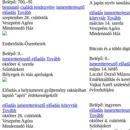
Belépő: 700,-/fő
előadás
bemutató
isme
bemutató
családi rendezvény
ismeretterjesztő
előadás
kiállítás
Tová
előadás
Tovább
január 25. csütörtök
szeptember 28. csütörtök
Színházkert
Veszprém Agóra
Japánba mentem
Mindentudó Ház
A japán nyelv tanulás
Emberősök-Ősemberek
előadás
ismeretterjesz
könyvtár
Tovább
Belépő: 0.-
március 14. szerda
ismeretterjesztő előadás
Tovább
Veszprém Agóra
október 4. szerda
Mindentudó Ház
Színházkert
Bélyegek és más apróságok
Bitcoin és a többi digi
Előadás a helyismereti gyűjtemény raktárában
Belépő: 0.-
lapuló "apró" érdekességekről
ismeretterjesztő előad
május 14. hétfő
előadás
ismeretterjesztő előadás
könyvtár
Laczkó Dezső Múze
Tovább
Emlékkiállítás és kere
október 26. csütörtök
Vajkai Aurél születés
Veszprém Agóra
évfordulójára
Mindentudó Ház