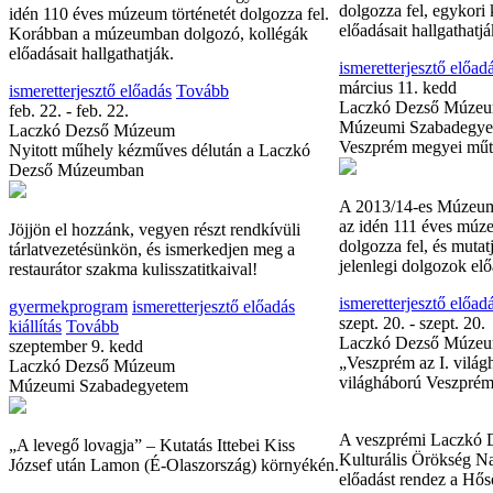
idén 110 éves múzeum történetét dolgozza fel.
Korábban a múzeumban dolgozó, kollégák
előadásait hallgathatják.
ismeretterjesztő előadás
Tovább
2013/14-es Múzeumi 
feb. 22. - feb. 22.
idén 111 éves múzeum 
Laczkó Dezső Múzeum
dolgozza fel, egykori 
Nyitott műhely kézműves délután a Laczkó
előadásait hallgathatj
Dezső Múzeumban
ismeretterjesztő előad
március 11. kedd
Jöjjön el hozzánk, vegyen részt rendkívüli
Laczkó Dezső Múze
tárlatvezetésünkön, és ismerkedjen meg a
Múzeumi Szabadegyet
restaurátor szakma kulisszatitkaival!
Veszprém megyei mű
gyermekprogram
ismeretterjesztő előadás
kiállítás
Tovább
A 2013/14-es Múzeu
szeptember 9. kedd
az idén 111 éves múze
Laczkó Dezső Múzeum
dolgozza fel, és mutat
Múzeumi Szabadegyetem
jelenlegi dolgozok el
ismeretterjesztő előad
„A levegő lovagja” ‒ Kutatás Ittebei Kiss
szept. 20. - szept. 20.
József után Lamon (É-Olaszország) környékén.
Laczkó Dezső Múze