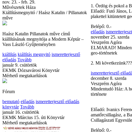
nov. 23. - feb. 29.
előadás
ismeretterjesz
Művészetek Háza
könyvtár
Tovább
Kiállításmegnyitó / Haász Katalin / Pillanatok
október 28. szerda
műve
Veszprém Agóra
Mindentudó Ház - Pok
Haász Katalin Pillanatok műve című
kiállításának megnyitója a Modern Képtár –
1. Ördög és pokol a
Vass László Gyűjteményben
Előadó: Futó János, 
plakettel kitüntetett g
kiállítás
kiállítás megnyitó
ismeretterjesztő
előadás
Tovább
Belépő: 0.-
január 9. csütörtök
előadás
ismeretterjesz
EKMK Dózsavárosi Könyvtár
november 25. szerda
Mérhető megtakarítások
Veszprém Agóra
ELMARAD! Mindentu
geo-történetek
Fórum
2. Mi következünk???
bemutató
előadás
ismeretterjesztő előadás
könyvtár
Tovább
ismeretterjesztő előad
január 16. csütörtök
december 8. szerda
EKMK Március 15. úti Könyvtár
Veszprém Agóra
Mérhető megtakarítások
Mindentudó Ház: A ho
története