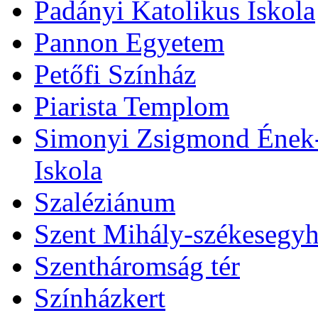
Padányi Katolikus Iskola
Pannon Egyetem
Petőfi Színház
Piarista Templom
Simonyi Zsigmond Ének-Z
Iskola
Szaléziánum
Szent Mihály-székesegy
Szentháromság tér
Színházkert