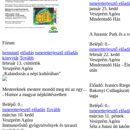
Előadó: Ivanics Feren
amatőrcsillagász, a B
Csillagászati Egyesül
Belépő: 0.-
ismeretterjesztő előad
Fórum
január 25. kedd
Veszprém Agóra
bemutató
előadás
ismeretterjesztő előadás
Mindentudó Ház
könyvtár
Tovább
február 13. csütörtök
Veszprém Agóra
A Jurassic Park és a v
„Kalandozás a népi kultúrában”
Belépő: 0.-
ismeretterjesztő előad
Mestereknek mestere mondd meg mi az egy…
február 22. kedd
- Humor a magyar népköltészetben
Veszprém Agóra
Mindentudó Ház - Éle
Belépő: 0.-
után
ismeretterjesztő előadás
Tovább
március 10. kedd
Veszprém Agóra
Előadó: Ivanics-Riege
Immunerősítő gyógynövények és tavaszi
Bakonyi Csillagászati