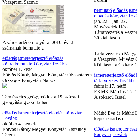
Veszprémi Szemle
ismeretterjesztő előad
január 14. kedd
EKMK Cholnoky lakó
Mérhető megtakarítás
Fórum
A várostörténeti folyóirat 2019. évi 3.
bemutató
előadás
isme
számának bemutatója
előadás
könyvtár
Tov
előadás
ismeretterjesztő előadás
jan. 22. - jan. 22.
könyvbemutató
könyvtár
Tovább
Művészetek Háza
október 1. kedd
Tárlatvezetés a Vesz
Eötvös Károly Megyei Könyvtár Olvasóterem
30 kiállításon
Országos Könyvtári Napok
Tárlatvezetés a Magy
a Veszprémi Művész 
Természetes gyógymódok a 19. századi
kiállításon a Csikász 
gyógyítási gyakorlatban
ismeretterjesztő előad
előadás
ismeretterjesztő előadás
könyvtár
tárlatvezetés
Tovább
Tovább
február 17. hétfő
október 4. péntek
EKMK Március 15. út
Eötvös Károly Megyei Könyvtár Kisfaludy
A sokarcú Izrael
Terem