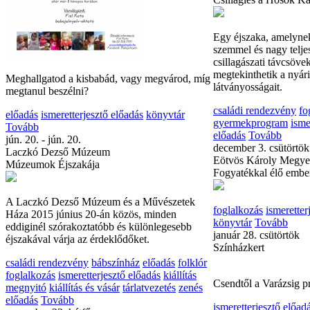
professzor előadása.
Belépő: 500 Ft
ismeretterjesztő előad
szept. 12. - szept. 12.
Hősök Kapuja Látoga
Meghallgatod a kisbabád, vagy megvárod, míg
Csillagles a Hősök K
megtanul beszélni?
előadás
ismeretterjesztő előadás
könyvtár
Egy éjszaka, amelyne
Tovább
szemmel és nagy telj
jún. 20. - jún. 20.
csillagászati távcsöve
Laczkó Dezső Múzeum
megtekinthetik a nyári
Múzeumok Éjszakája
látványosságait.
családi rendezvény
fo
A Laczkó Dezső Múzeum és a Művészetek
gyermekprogram
isme
Háza 2015 június 20-án közös, minden
előadás
Tovább
eddiginél szórakoztatóbb és különlegesebb
december 3. csütörtök
éjszakával várja az érdeklődőket.
Eötvös Károly Megye
Fogyatékkal élő embe
családi rendezvény
bábszínház
előadás
folklór
foglalkozás
ismeretterjesztő előadás
kiállítás
megnyitó
kiállítás és vásár
tárlatvezetés
zenés
foglalkozás
ismeretter
előadás
Tovább
könyvtár
Tovább