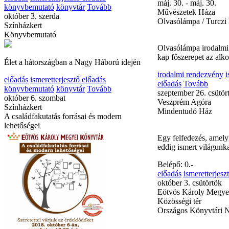
könyvbemutató
könyvtár
Tovább
Legjobb barátunk, a k
október 3. szerda
Gyermekekkel a Kuty
Színházkert
a Gyermekekért Alapí
Könyvbemutató
Belépő: 0.-
ismeretterjesztő előad
Élet a hátországban a Nagy Háború idején
máj. 30. - máj. 30.
Művészetek Háza
előadás
ismeretterjesztő előadás
Olvasólámpa / Turczi I
könyvbemutató
könyvtár
Tovább
október 6. szombat
Színházkert
Olvasólámpa irodalmi
A családfakutatás forrásai és modern
kap főszerepet az alk
lehetőségei
irodalmi rendezvény
i
előadás
Tovább
szeptember 26. csütör
Veszprém Agóra
Mindentudó Ház
Egy felfedezés, amely
eddig ismert világunk
Belépő: 0.-