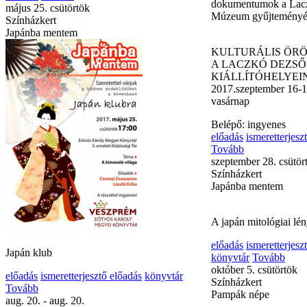
mutatjuk be.
május 25. csütörtök
Színházkert
előadás
ismeretterjesz
Japánba mentem
könyvtár
zenés előadá
szeptember 16. szomb
Laczkó Dezső Múze
150 ÉVES A KIEGYE
dokumentumok a Lac
Múzeum gyűjteményé
KULTURÁLIS ÖRÖ
A LACZKÓ DEZS
KIÁLLÍTÓHELYEI
2017.szeptember 16-1
vasárnap
Belépő: ingyenes
előadás
ismeretterjesz
Tovább
szeptember 28. csütör
Japán klub
Színházkert
Japánba mentem
előadás
ismeretterjesztő előadás
könyvtár
Tovább
aug. 20. - aug. 20.
A japán mitológiai lé