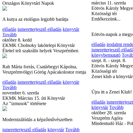
Országos Könyvtári Napok
Máthé Éva és Máthé Lá
képes előadása
A kutya az etológus legjobb barátja
előadás
ismeretterjesz
előadás
ismeretterjesztő előadás
könyvtár
könyvtár
Tovább
Tovább
március 11. szerda
október 8. kedd
Eötvös Károly Megye
EKMK Cholnoky lakótelepi Könyvtár
Közösségi tér
Élettel teli szakrális helyek Veszprémben
Emlékezzünk...
Rab Mária forrás, Csatárhegyi Kápolna,
Eötvös-napok a megy
Veszprémvölgyi Görög Apácakolostor romja
előadás
irodalmi rend
előadás
ismeretterjesztő előadás
könyvtár
ismeretterjesztő előad
Tovább
könyvbemutató
Tová
november 6. szerda
szept. 8. - szept. 8.
EKMK Március 15. úti Könyvtár
Eötvös Károly Megye
Az "izmusok" története
Közösségi tér
Zenei klub a könyvtá
Modernizálódás a képzőművészetben
Újra itt a Zenei Klub!
ismeretterjesztő előadás
könyvtár
Tovább