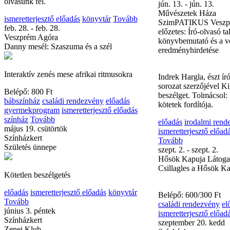
olvasunk fel.
A Mindentudóház köve
ismeretterjesztő előadás
könyvtár
Tovább
Dr. Sipos Mária, az 
feb. 28. - feb. 28.
Nyelvtudományi Intéz
Veszprém Agóra
tudományos főmunkatá
Danny mesél: Szaszuma és a szél
előadás
ismeretterjesz
jún. 13. - jún. 13.
Interaktív zenés mese afrikai ritmusokra
Művészetek Háza
SzimPATIKUS Veszpr
Belépő: 800 Ft
előzetes: Író-olvasó ta
bábszínház
családi rendezvény
előadás
könyvbemutató és a v
gyermekprogram
ismeretterjesztő előadás
eredményhirdetése
színház
Tovább
május 19. csütörtök
Színházkert
Indrek Hargla, észt ír
Születés ünnepe
sorozat szerzőjével Ki
beszélget. Tolmácsol:
kötetek fordítója.
Kötetlen beszélgetés
előadás
irodalmi rend
előadás
ismeretterjesztő előadás
könyvtár
ismeretterjesztő előad
Tovább
Tovább
június 3. péntek
szept. 2. - szept. 2.
Színházkert
Hősök Kapuja Látoga
Zenei Klub