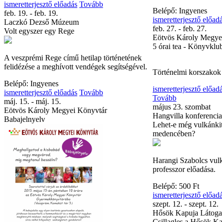
„Veszprém az I. világ
ismeretterjesztő előadás
Tovább
világháború Veszpré
feb. 19. - feb. 19.
Laczkó Dezső Múzeum
Volt egyszer egy Rege
A veszprémi Laczkó
Kulturális Örökség Na
előadást rendez a Hő
A veszprémi Rege című hetilap történetének
felidézése a meghívott vendégek segítségével.
Belépő: Ingyenes
ismeretterjesztő előad
Belépő: Ingyenes
feb. 27. - feb. 27.
ismeretterjesztő előadás
Tovább
Eötvös Károly Megye
máj. 15. - máj. 15.
5 órai tea - Könyvklu
Eötvös Károly Megyei Könyvtár
Babajelnyelv
Történelmi korszakok
ismeretterjesztő előad
Tovább
május 23. szombat
Hangvilla konferenci
Lehet-e még vulkánkit
medencében?
Harangi Szabolcs vul