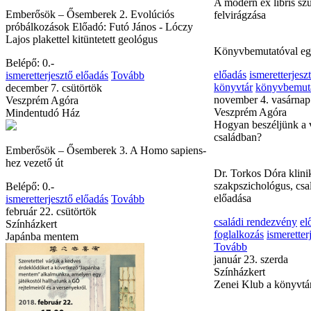
Emberősök – Ősemberek 2. Evolúciós
Belépő: ingyenes
próbálkozások Előadó: Futó János - Lóczy
előadás
ismeretterjesz
Lajos plakettel kitüntetett geológus
Tovább
október 4. csütörtök
Belépő: 0.-
Színházkert
ismeretterjesztő előadás
Tovább
A modern ex libris szü
december 7. csütörtök
felvirágzása
Veszprém Agóra
Mindentudó Ház
Könyvbemutatóval egy
Emberősök – Ősemberek 3. A Homo sapiens-
előadás
ismeretterjesz
hez vezető út
könyvtár
könyvbemut
november 4. vasárnap
Belépő: 0.-
Veszprém Agóra
ismeretterjesztő előadás
Tovább
Hogyan beszéljünk a v
február 22. csütörtök
családban?
Színházkert
Japánba mentem
Dr. Torkos Dóra klini
szakpszichológus, csa
előadása
családi rendezvény
el