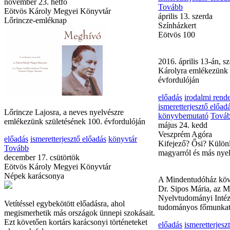
november 23. hétfő
január 28. csütörtök
Eötvös Károly Megyei Könyvtár
Színházkert
Lőrincze-emléknap
Csendtől a Varázsig 
ismeretterjesztő előad
Tovább
április 13. szerda
Színházkert
Eötvös 100
Lőrincze Lajosra, a neves nyelvészre
emlékezünk születésének 100. évfordulóján
2016. április 13-án, s
Károlyra emlékezünk 
előadás
ismeretterjesztő előadás
könyvtár
évfordulóján
Tovább
december 17. csütörtök
előadás
irodalmi rend
Eötvös Károly Megyei Könyvtár
ismeretterjesztő előad
Népek karácsonya
könyvbemutató
Tová
május 24. kedd
Veszprém Agóra
Vetítéssel egybekötött előadásra, ahol
Kifejező? Ősi? Különl
megismerhetik más országok ünnepi szokásait.
magyarról és más nye
Ezt követően kortárs karácsonyi történeteket