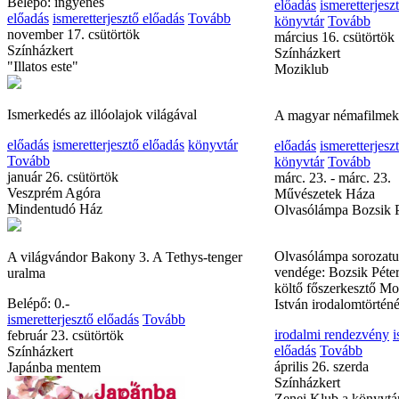
Belépő: ingyenes
február 2. csütörtök
előadás
ismeretterjesztő előadás
Tovább
Színházkert
november 17. csütörtök
Moziklub
Színházkert
"Illatos este"
A mozgókép és a magy
előadás
ismeretterjesz
Ismerkedés az illóolajok világával
könyvtár
Tovább
előadás
ismeretterjesztő előadás
könyvtár
március 16. csütörtök
Tovább
Színházkert
január 26. csütörtök
Moziklub
Veszprém Agóra
Mindentudó Ház
A magyar némafilmek 
előadás
ismeretterjesz
A világvándor Bakony 3. A Tethys-tenger
könyvtár
Tovább
uralma
márc. 23. - márc. 23.
Művészetek Háza
Belépő: 0.-
Olvasólámpa Bozsik Pé
ismeretterjesztő előadás
Tovább
február 23. csütörtök
Színházkert
Olvasólámpa sorozat
Japánba mentem
vendége: Bozsik Péter,
költő főszerkesztő Mo