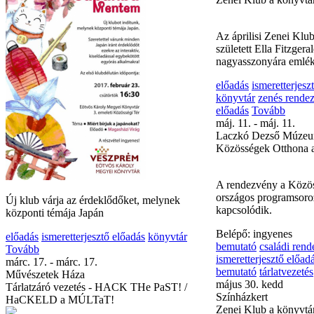
István irodalomtörténé
irodalmi rendezvény
i
előadás
Tovább
április 26. szerda
Színházkert
Zenei Klub a könyvtá
Az áprilisi Zenei Klu
született Ella Fitzgera
nagyasszonyára emlé
előadás
ismeretterjesz
könyvtár
zenés rende
előadás
Tovább
Új klub várja az érdeklődőket, melynek
máj. 11. - máj. 11.
központi témája Japán
Laczkó Dezső Múze
Közösségek Otthona
előadás
ismeretterjesztő előadás
könyvtár
Tovább
márc. 17. - márc. 17.
A rendezvény a Közö
Művészetek Háza
országos programsoro
Tárlatzáró vezetés - HACK THe PaST! /
kapcsolódik.
HaCKELD a MÚLTaT!