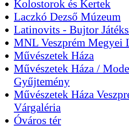
Kolostorok és Kertek
Laczkó Dezső Múzeum
Latinovits - Bujtor Játék
MNL Veszprém Megyei L
Művészetek Háza
Művészetek Háza / Moder
Gyűjtemény
Művészetek Háza Veszpré
Várgaléria
Óváros tér