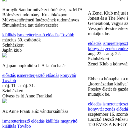
Belépő: ingyenes
bemutató
családi ren
Hornyik Sándor művészettörténész, az MTA
ismeretterjesztő előad
Bölcsészettudományi Kutatóközpont
bemutató
tárlatvezetés
Művészettörténeti Intézetének tudományos
május 30. kedd
főmunkatársa tart tárlatvezetést
Színházkert
Zenei Klub a könyvtá
kiállítás
ismeretterjesztő előadás
Tovább
március 30. csütörtök
Színházkert
A Zenei Klub májusi
Japán klub
Jonest és a The New
Generationt, vagyis az
VeszprémFestre érkező
A japán popkultúra I. A Japán hatás
mutatjuk be.
előadás
ismeretterjesztő előadás
könyvtár
előadás
ismeretterjesz
Tovább
könyvtár
zenés rende
máj. 11. - máj. 31.
aug. 22. - aug. 22.
Színházkert
Színházkert
Olvass és írj Anne Frankkal
Zenei Klub a könyvtá
Az Anne Frank Ház vándorkiállítása
Ebben a hónapban a ro
„koronázatlan királya
ismeretterjesztő előadás
kiállítás megnyitó
Presley életét és gazd
kiállítás
Tovább