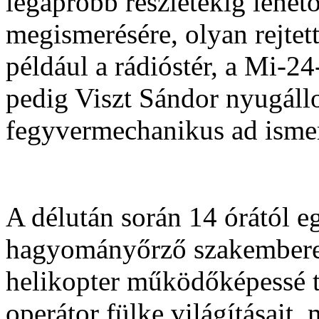
legapróbb részletekig lehető
megismerésére, olyan rejtett
például a rádióstér, a Mi-24
pedig Viszt Sándor nyugáll
fegyvermechanikus ad ismer
A délután során 14 órától eg
hagyományőrző szakemberek 
helikopter működőképessé te
operátor fülke világításait