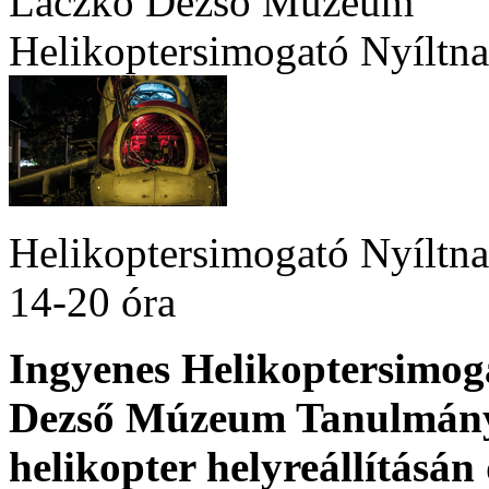
Laczkó Dezső Múzeum
Helikoptersimogató Nyíltn
Helikoptersimogató Nyíltna
14-20 óra
Ingyenes Helikoptersimog
Dezső Múzeum Tanulmányi
helikopter helyreállításán