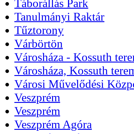
Táborállás Park
Tanulmányi Raktár
Tűztorony
Várbörtön
Városháza - Kossuth ter
Városháza, Kossuth tere
Városi Művelődési Közp
Veszprém
Veszprém
Veszprém Agóra