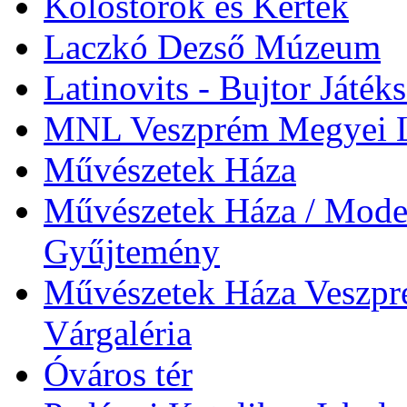
Kolostorok és Kertek
Laczkó Dezső Múzeum
Latinovits - Bujtor Játék
MNL Veszprém Megyei L
Művészetek Háza
Művészetek Háza / Moder
Gyűjtemény
Művészetek Háza Veszpré
Várgaléria
Óváros tér