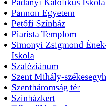
Padányi Katolikus Iskola
Pannon Egyetem
Petőfi Színház
Piarista Templom
Simonyi Zsigmond Ének-Z
Iskola
Szaléziánum
Szent Mihály-székesegy
Szentháromság tér
Színházkert