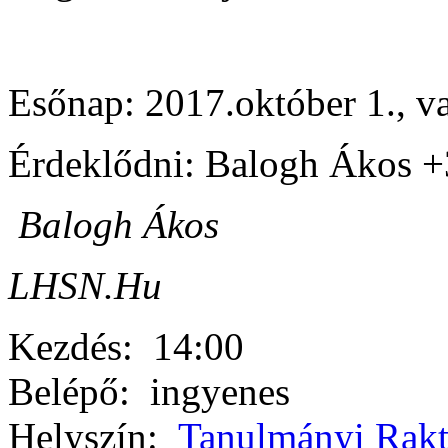
Esőnap: 2017.október 1., v
Érdeklődni: Balogh Ákos +
Balogh Ákos
LHSN.Hu
Kezdés:
14:00
Belépő:
ingyenes
Helyszín:
Tanulmányi Rakt