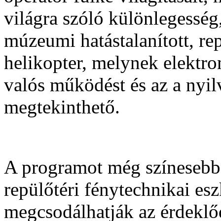
világra szóló különlegesség
múzeumi hatástalanított, re
helikopter, melynek elektro
valós működést és az a nyil
megtekinthető.
A programot még színesebbé
repülőtéri fénytechnikai esz
megcsodálhatják az érdeklő