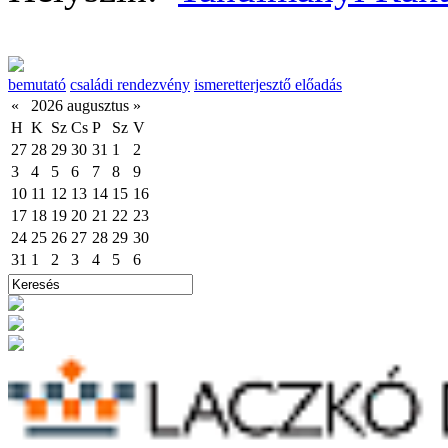
bemutató
családi rendezvény
ismeretterjesztő előadás
«
2026 augusztus
»
H
K
Sz
Cs
P
Sz
V
27
28
29
30
31
1
2
3
4
5
6
7
8
9
10
11
12
13
14
15
16
17
18
19
20
21
22
23
24
25
26
27
28
29
30
31
1
2
3
4
5
6