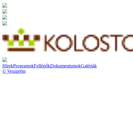
Hírek
Programok
Fellépők
Dokumentumok
Galériák
© Veszprém