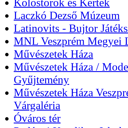
Kolostorok és Kertek
Laczkó Dezső Múzeum
Latinovits - Bujtor Játék
MNL Veszprém Megyei L
Művészetek Háza
Művészetek Háza / Moder
Gyűjtemény
Művészetek Háza Veszpré
Várgaléria
Óváros tér