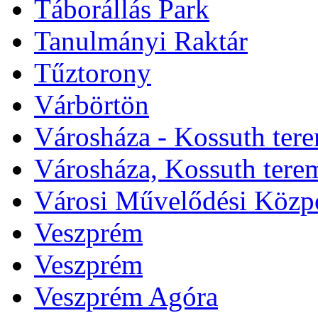
Táborállás Park
Tanulmányi Raktár
Tűztorony
Várbörtön
Városháza - Kossuth ter
Városháza, Kossuth tere
Városi Művelődési Közp
Veszprém
Veszprém
Veszprém Agóra