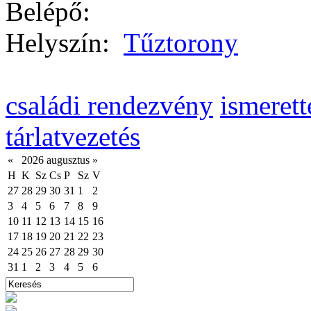
Belépő:
Helyszín:
Tűztorony
családi rendezvény
ismerett
tárlatvezetés
«
2026 augusztus
»
H
K
Sz
Cs
P
Sz
V
27
28
29
30
31
1
2
3
4
5
6
7
8
9
10
11
12
13
14
15
16
17
18
19
20
21
22
23
24
25
26
27
28
29
30
31
1
2
3
4
5
6