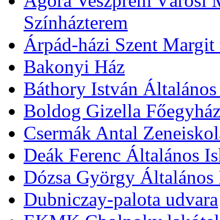
Agóra Veszprém Városi 
Színházterem
Árpád-házi Szent Margit
Bakonyi Ház
Báthory István Általános
Boldog Gizella Főegyhá
Csermák Antal Zeneiskol
Deák Ferenc Általános Is
Dózsa György Általános 
Dubniczay-palota udvara