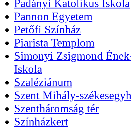
Padányi Katolikus Iskola
Pannon Egyetem
Petőfi Színház
Piarista Templom
Simonyi Zsigmond Ének-Z
Iskola
Szaléziánum
Szent Mihály-székesegy
Szentháromság tér
Színházkert