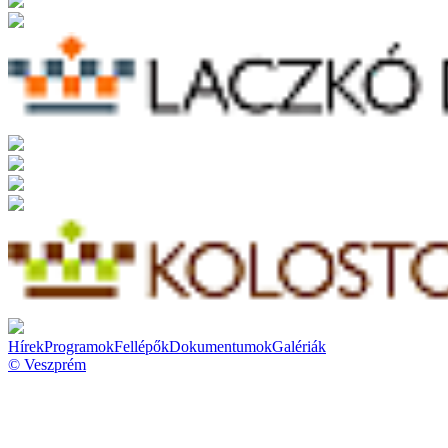
Hírek
Programok
Fellépők
Dokumentumok
Galériák
© Veszprém