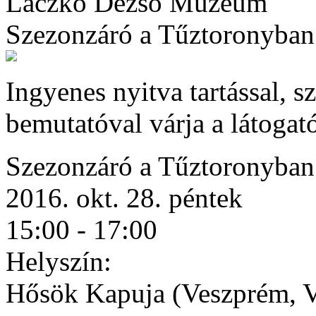
Laczkó Dezső Múzeum
Szezonzáró a Tűztoronyban
Ingyenes nyitva tartással, s
bemutatóval várja a látogat
Szezonzáró a Tűztoronyban
2016. okt. 28. péntek
15:00 - 17:00
Helyszín:
Hősök Kapuja (Veszprém, Vá