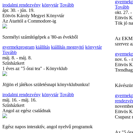
gyermek
irodalmi rendezvény
könyvtár
Tovább
Tovább
ápr. 30. - jún. 19.
okt. 27. -
Eötvös Károly Megyei Könyvtár
Eötvös K
Az Ataritól a Commodore-ig
Tök jó n
Személyi számítógépek a '80-as évekből
Az EKMK 
szervez a
gyermekprogram
kiállítás
kiállítás megnyitó
könyvtár
Tovább
gyermek
máj. 8. - máj. 8.
nov. 6. - 
Színházkert
Eötvös K
1 éves az "5 órai tea" - Könyvklub
Trendhag
Jöjjön el játékos születésnapi könyvklubunkra!
Kávészün
irodalmi rendezvény
könyvtár
Tovább
gyermek
máj. 16. - máj. 16.
rendezvé
Színházkert
november
Angol az egész családnak
Eötvös K
Csupasz 
Egész napos interaktív, angol nyelvű programok
Az "5 óra