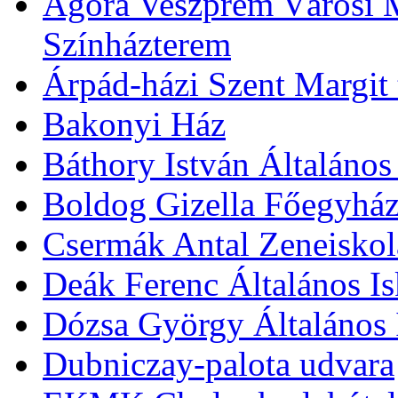
Agóra Veszprém Városi 
Színházterem
Árpád-házi Szent Margit
Bakonyi Ház
Báthory István Általános
Boldog Gizella Főegyhá
Csermák Antal Zeneiskol
Deák Ferenc Általános Is
Dózsa György Általános 
Dubniczay-palota udvara