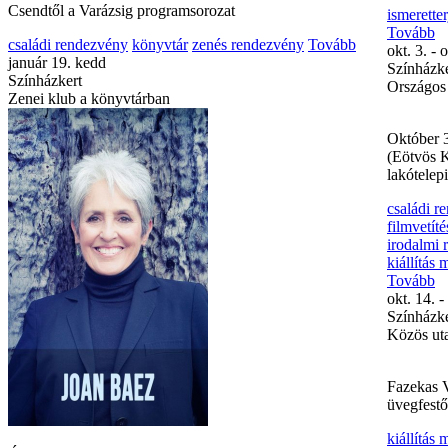
Magyar G
Csendtől a Varázsig programsorozat
családi rendezvény
könyvtár
zenés rendezvény
Tovább
Kiállítás
január 19. kedd
Magyar Gr
Színházkert
2016. sze
Zenei klub a könyvtárban
előadás
k
szeptemb
Színházke
Zenei klu
A szepte
jazz kiem
ismerette
Tovább
okt. 3. - o
Színházke
Országos
Október 
(Eötvös 
lakótelep