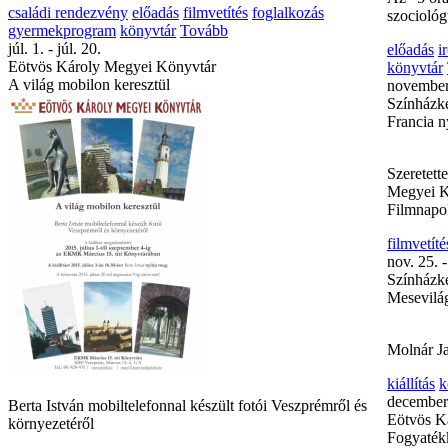
családi rendezvény
előadás
filmvetítés
foglalkozás
szociológ
gyermekprogram
könyvtár
Tovább
júl. 1. - júl. 20.
előadás
i
Eötvös Károly Megyei Könyvtár
könyvtár
A világ mobilon keresztül
november
Színházke
Francia n
Szeretett
Megyei K
Filmnapo
filmvetíté
nov. 25. -
Színházke
Mesevilá
Molnár Jac
kiállítás
k
december 
Berta István mobiltelefonnal készült fotói Veszprémről és
Eötvös K
környezetéről
Fogyatékk