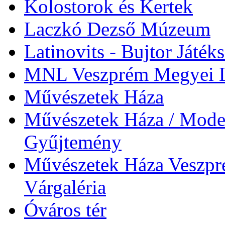
Kolostorok és Kertek
Laczkó Dezső Múzeum
Latinovits - Bujtor Játék
MNL Veszprém Megyei L
Művészetek Háza
Művészetek Háza / Moder
Gyűjtemény
Művészetek Háza Veszpré
Várgaléria
Óváros tér