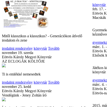
könyvtár
feb. 17. -
Eötvös K
Macskák 
Gyermeke
kézműves
Mitől klasszikus a klasszikus? - Generációkon átívelő
irodalom és zene
gyermek
márc. 1. 
irodalmi rendezvény
könyvtár
Tovább
Eötvös K
november 19. szerda
Elsősök 
Eötvös Károly Megyei Könyvtár
AZ ECLOGÁK KÖLTŐJE
Játékos k
könyvtár
Ti is emlékké nemesedtek
gyermek
irodalmi rendezvény
könyvtár
Tovább
márc. 4. 
november 25. kedd
Eötvös K
Eötvös Károly Megyei Könyvtár
Eötvös-n
Vendégünk - Jeney Zoltán író
2015. má