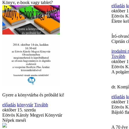
Könyv, e-book vagy tablet?
előadás
k
október 1
Eötvös K
Életre ke
Író-olvas
Ciprián c
irodalmi
Tovább
október 1
Eötvös K
A polgárm
dr. Komj
Gyere a könyvtárba és próbáld ki!
előadás
k
október 1
előadás
könyvtár
Tovább
Eötvös K
október 15. szerda
Bájoló f
Eötvös Károly Megyei Könyvtár
Népek meséi
A 70 éve 