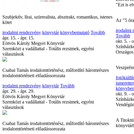
"Ezt is 
Szubjektív, lírai, szürrealista, absztrakt, romantikus, istenes
Az "5 óra
kötet
irodalmi
irodalmi rendezvény
könyvtár
könyvbemutató
Tovább
Tovább
ápr. 15. - ápr. 15.
okt. 5. - 
Eötvös Károly Megyei Könyvtár
Színházke
Szemközt a vadállattal - Totális rezsimek, egyéni
Országos
választások
Veszprém
Csabai Tamás irodalomtörténész, műfordító háromrészes
irodalomtörténeti előadássorozata
fotókiállí
ismerette
irodalmi rendezvény
könyvtár
Tovább
könyvbem
ápr. 29. - ápr. 29.
okt. 9. - o
Eötvös Károly Megyei Könyvtár
Színházke
Szemközt a vadállattal - Totális rezsimek, egyéni
Vendégün
választások
A Titoktü
Csabai Tamás irodalomtörténész, műfordító háromrészes
könyvtár
irodalomtörténeti előadássorozata