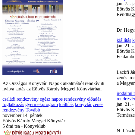
jan. 7. - j
Eötvös K
Rendhagyó
Dr. Hegyi 
kiállítás
k
jan. 21. -
Eötvös K
Feldarabo
Lackfi Já
zenés iro
a Magyar
Az Országos Könyvtári Napok alkalmából rendkívüli
nyitva tartás az Eötvös Károly Megyei Könyvtárban
irodalmi
rendezvé
családi rendezvény
egész napos rendezvény
előadás
jan. 21. -
foglalkozás
gyermekprogram
kiállítás
könyvtár
zenés
Eötvös K
rendezvény
Tovább
Természet
november 14. péntek
Eötvös Károly Megyei Könyvtár
5 órai tea - Könyvklub
N. László