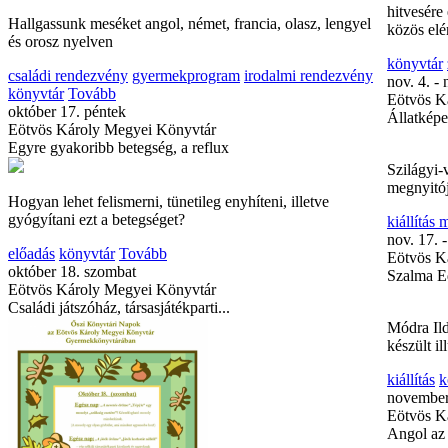
hitvesére
Hallgassunk meséket angol, német, francia, olasz, lengyel
közös elé
és orosz nyelven
könyvtár
családi rendezvény
gyermekprogram
irodalmi rendezvény
nov. 4. - 
könyvtár
Tovább
Eötvös K
október 17. péntek
Állatképek
Eötvös Károly Megyei Könyvtár
Egyre gyakoribb betegség, a reflux
Szilágyi-
megnyitó
Hogyan lehet felismerni, tünetileg enyhíteni, illetve
gyógyítani ezt a betegséget?
kiállítás
nov. 17. -
előadás
könyvtár
Tovább
Eötvös K
október 18. szombat
Szalma Ed
Eötvös Károly Megyei Könyvtár
Családi játszóház, társasjátékparti...
Módra Il
készült il
kiállítás
k
november
Eötvös K
Angol az