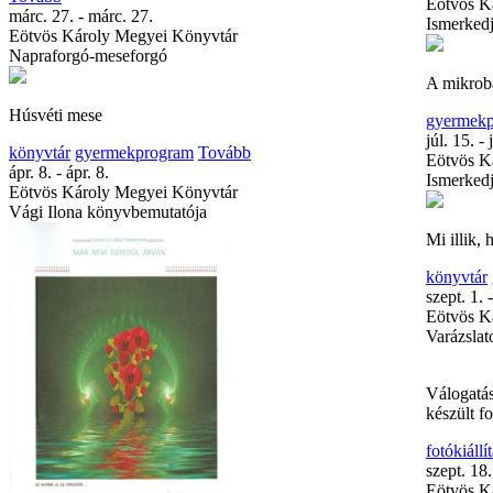
Eötvös K
márc. 27. - márc. 27.
Ismerkedj
Eötvös Károly Megyei Könyvtár
Napraforgó-meseforgó
A mikrob
Húsvéti mese
gyermek
júl. 15. - 
könyvtár
gyermekprogram
Tovább
Eötvös K
ápr. 8. - ápr. 8.
Ismerkedj
Eötvös Károly Megyei Könyvtár
Vági Ilona könyvbemutatója
Mi illik, 
könyvtár
szept. 1. 
Eötvös K
Varázsla
Válogatás
készült f
fotókiállí
szept. 18.
Eötvös K