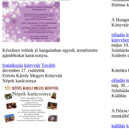
Anyák nap
családi r
könyvtár
május 4. 
Színházke
A rejtelm
Készítsen velünk jó hangulatban egyedi, természetes
Rohrerné 
ajándékokat karácsonyra.
irodalmi
foglalkozás
könyvtár
Tovább
Tovább
december 17. csütörtök
május 12.
Eötvös Károly Megyei Könyvtár
Színházke
Népek karácsonya
Hármas k
A Hungar
Könyvtár
előadás
i
könyvbem
május 19.
Színházke