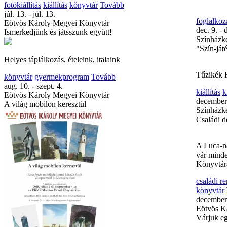
fotókiállítás
kiállítás
könyvtár
Tovább
júl. 13. - júl. 13.
foglalkoz
Eötvös Károly Megyei Könyvtár
dec. 9. - 
Ismerkedjünk és játsszunk együtt!
Színházke
"Szín-ját
Helyes táplálkozás, ételeink, italaink
Tűzikék 
könyvtár
gyermekprogram
Tovább
aug. 10. - szept. 4.
kiállítás
k
Eötvös Károly Megyei Könyvtár
december
A világ mobilon keresztül
Színházke
Családi d
A Luca-na
vár mind
Könyvtár
családi r
könyvtár
december
Eötvös K
Várjuk eg