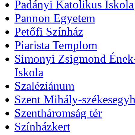
Padányi Katolikus Iskola
Pannon Egyetem
Petőfi Színház
Piarista Templom
Simonyi Zsigmond Ének-Z
Iskola
Szaléziánum
Szent Mihály-székesegy
Szentháromság tér
Színházkert