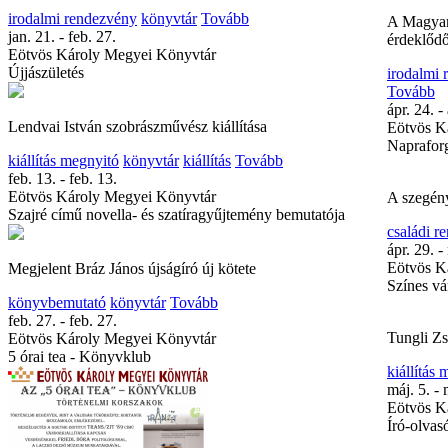
irodalmi rendezvény
könyvtár
Tovább
A Magyar 
jan. 21. - feb. 27.
érdeklőd
Eötvös Károly Megyei Könyvtár
Újjászületés
irodalmi
Tovább
ápr. 24. -
Lendvai István szobrászművész kiállítása
Eötvös K
Naprafor
kiállítás megnyitó
könyvtár
kiállítás
Tovább
feb. 13. - feb. 13.
Eötvös Károly Megyei Könyvtár
A szegén
Szajré című novella- és szatíragyűjtemény bemutatója
családi r
ápr. 29. -
Eötvös K
Megjelent Bráz János újságíró új kötete
Színes v
könyvbemutató
könyvtár
Tovább
feb. 27. - feb. 27.
Tungli Zs
Eötvös Károly Megyei Könyvtár
5 órai tea - Könyvklub
kiállítás
máj. 5. - 
Eötvös K
Író-olvas