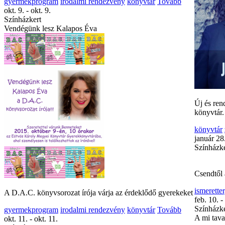
gyermekprogram
irodalmi rendezvény
könyvtár
Tovább
okt. 9. - okt. 9.
Színházkert
Vendégünk lesz Kalapos Éva
Új és ren
könyvtár.
könyvtár
január 28
Színházke
Csendtől 
ismerette
A D.A.C. könyvsorozat írója várja az érdeklődő gyerekeket
feb. 10. -
Színházke
gyermekprogram
irodalmi rendezvény
könyvtár
Tovább
A mi tav
okt. 11. - okt. 11.