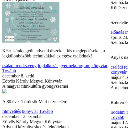
Színházke
Költészet
Szeretette
előadás
i
április 2
Színházke
Készítsünk együtt adventi díszeket, kis meglepetéseket, a
legkülönbözőbb technikákkal az egész családnak!
családi rendezvény
foglalkozás
gyermekprogram
könyvtár
Tovább
december 8. kedd
Eötvös Károly Megyei Könyvtár
A magyar filmkultúra gyöngyszemei
A 80 éves Törőcsik Mari tiszteletére
filmvetítés
könyvtár
Tovább
december 12. szombat
Eötvös Károly Megyei Könyvtár
Adventi kézműveskedés felnőtteknek