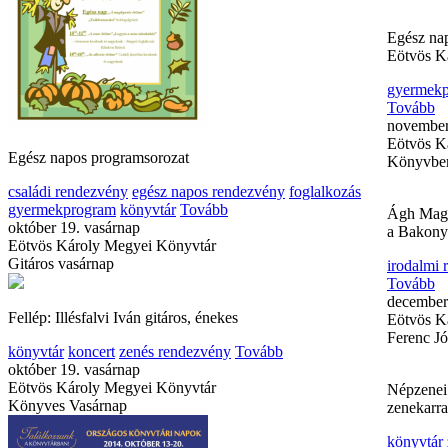
Egész nap
Eötvös K
gyermek
Tovább
november
Eötvös K
Egész napos programsorozat
Könyvbe
családi rendezvény
egész napos rendezvény
foglalkozás
gyermekprogram
könyvtár
Tovább
Ágh Magd
október 19. vasárnap
a Bakony
Eötvös Károly Megyei Könyvtár
Gitáros vasárnap
irodalmi
Tovább
december 
Fellép: Illésfalvi Iván gitáros, énekes
Eötvös K
Ferenc Jós
könyvtár
koncert
zenés rendezvény
Tovább
október 19. vasárnap
Eötvös Károly Megyei Könyvtár
Népzenei 
Könyves Vasárnap
zenekarra
könyvtár