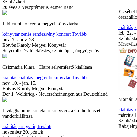
Színházkert
20 éves a Veszprémer Klezmer Band
Erzsébet 
összeállíto
Jubileumi koncert a megyei könyvtárban
kiállítás
k
feb. 22. -
könyvtár
zenés rendezvény
koncert
Tovább
Színházke
nov. 5. - nov. 28.
Mesevilá
Eötvös Károly Megyei Könyvtár
Selyemfestés, lélekfestés, színterápia, öngyógyítás
Csizmadia Klára - Claire selyemfestő kiállítása
kiállítás
kiállítás megnyitó
könyvtár
Tovább
nov. 10. - jan. 15.
Eötvös Károly Megyei Könyvtár
Der 1. Weltkrieg - Neuerscheinungen aus Deutschland
Molnár Jac
kiállítás
k
I. világháborús kollekció könyvei - a Gothe Intézet
március 1
vándorkiállítása
Színházke
Babajeln
kiállítás
könyvtár
Tovább
november 20. péntek