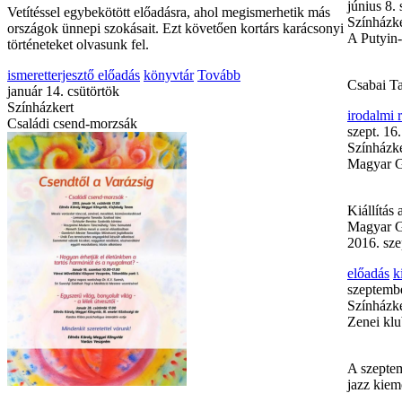
Vetítéssel egybekötött előadásra, ahol megismerhetik más
Születés
országok ünnepi szokásait. Ezt követően kortárs karácsonyi
történeteket olvasunk fel.
Kötetlen 
ismeretterjesztő előadás
könyvtár
Tovább
előadás
i
január 14. csütörtök
máj. 30. -
Színházkert
Színházke
Családi csend-morzsák
Kiállítás
A Dózsa 
munkáiból 
kiállítás
k
június 8.
Színházke
A Putyin-
Csabai Ta
irodalmi
szept. 16.
Színházke