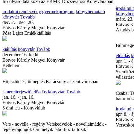
Író-olvasó találkozó az EKMK Dózsavárosi Könyvtárában
irodalmi
irodalmi rendezvény
gyermekprogram
könyvbemutató
könyvbem
könyvtár
Tovább
márc. 23.
dec. 2. - dec. 20.
Eötvös K
Eötvös Károly Megyei Könyvtár
A tudás b
Pósa Lajos Emlékkiállítás
Bűnmegel
kiállítás
könyvtár
Tovább
december 16. kedd
előadás
k
Eötvös Károly Megyei Könyvtár
ápr. 1. - á
Betlehem
Eötvös K
Szemközt 
választás
Hit, születés, ünneplés Karácsony a szent városban
ismeretterjesztő előadás
könyvtár
Tovább
Csabai Ta
jan. 16. - jan. 16.
háromrész
Eötvös Károly Megyei Könyvtár
5 órai tea - Könyvklub
irodalmi
ápr. 8. - á
Eötvös K
Vers - novella - regény Verskedvelők - novellaimádók -
Versesköt
regényrajongók Ön melyik táborhoz tartozik?