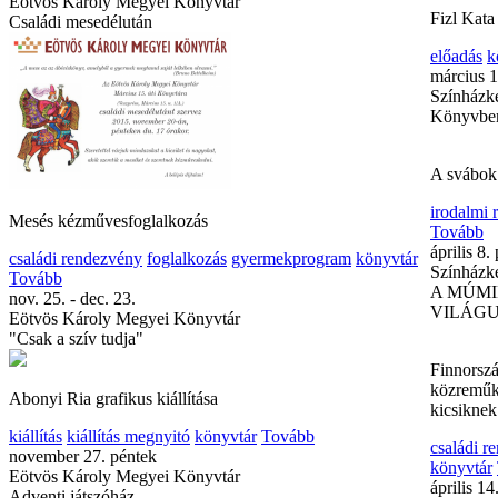
Eötvös Károly Megyei Könyvtár
Fizl Kata
Családi mesedélután
előadás
k
március 1
Színházke
Könyvbe
A svábok
irodalmi
Mesés kézművesfoglalkozás
Tovább
április 8.
családi rendezvény
foglalkozás
gyermekprogram
könyvtár
Színházke
Tovább
A MÚMI
nov. 25. - dec. 23.
VILÁG
Eötvös Károly Megyei Könyvtár
"Csak a szív tudja"
Finnorsz
közreműk
Abonyi Ria grafikus kiállítása
kicsiknek
kiállítás
kiállítás megnyitó
könyvtár
Tovább
családi r
november 27. péntek
könyvtár
Eötvös Károly Megyei Könyvtár
április 14
Adventi játszóház