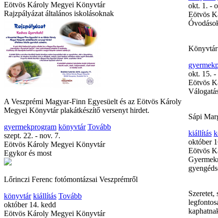
Eötvös Károly Megyei Könyvtár
okt. 1. - 
Rajzpályázat általános iskolásoknak
Eötvös K
Óvodások
Könyvtár
gyermek
okt. 15. -
Eötvös K
Válogatá
A Veszprémi Magyar-Finn Egyesüelt és az Eötvös Károly
Megyei Könyvtár plakátkészítő versenyt hirdet.
Sápi Marg
gyermekprogram
könyvtár
Tovább
kiállítás
k
szept. 22. - nov. 7.
október 1
Eötvös Károly Megyei Könyvtár
Eötvös K
Egykor és most
Gyermekne
gyengéds
Lőrinczi Ferenc fotómontázsai Veszprémről
Szeretet, 
könyvtár
kiállítás
Tovább
legfontos
október 14. kedd
kaphatnak
Eötvös Károly Megyei Könyvtár