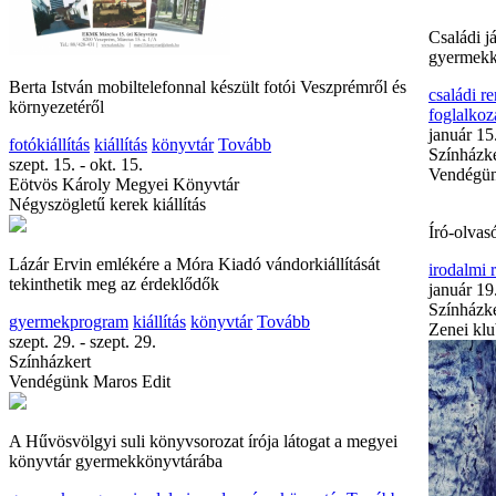
Családi 
gyermekk
Berta István mobiltelefonnal készült fotói Veszprémről és
családi r
környezetéről
foglalkoz
január 15
fotókiállítás
kiállítás
könyvtár
Tovább
Színházke
szept. 15. - okt. 15.
Vendégün
Eötvös Károly Megyei Könyvtár
Négyszögletű kerek kiállítás
Író-olvas
Lázár Ervin emlékére a Móra Kiadó vándorkiállítását
irodalmi
tekinthetik meg az érdeklődők
január 19
Színházke
gyermekprogram
kiállítás
könyvtár
Tovább
Zenei klu
szept. 29. - szept. 29.
Színházkert
Vendégünk Maros Edit
A Hűvösvölgyi suli könyvsorozat írója látogat a megyei
könyvtár gyermekkönyvtárába