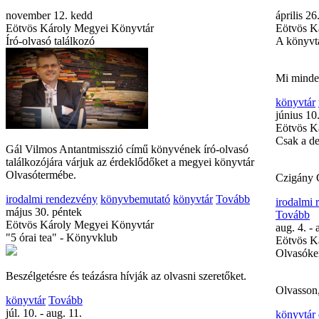
november 12. kedd
április 2
Eötvös Károly Megyei Könyvtár
Eötvös K
Író-olvasó találkozó
A könyvtá
Mi minden
könyvtár
június 10
Eötvös K
Csak a de
Gál Vilmos Antantmisszió című könyvének író-olvasó
találkozójára várjuk az érdeklődőket a megyei könyvtár
Olvasótermébe.
Czigány 
irodalmi rendezvény
könyvbemutató
könyvtár
Tovább
irodalmi
május 30. péntek
Tovább
Eötvös Károly Megyei Könyvtár
aug. 4. - 
"5 órai tea" - Könyvklub
Eötvös K
Olvasóker
Beszélgetésre és teázásra hívják az olvasni szeretőket.
Olvasson,
könyvtár
Tovább
júl. 10. - aug. 11.
könyvtár