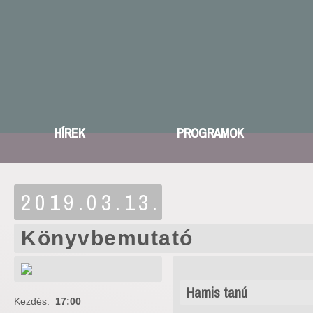
HÍREK
PROGRAMOK
2019.03.13.
Könyvbemutató
Hamis tanú
Kezdés:
17:00