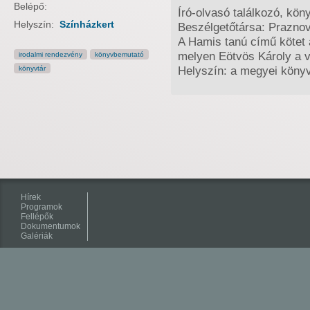
Belépő:
Író-olvasó találkozó, kö
Helyszín:
Színházkert
Beszélgetőtársa: Praznov
A Hamis tanú című kötet a
melyen Eötvös Károly a v
irodalmi rendezvény
könyvbemutató
Helyszín: a megyei könyv
könyvtár
Hírek
Programok
Fellépők
Dokumentumok
Galériák