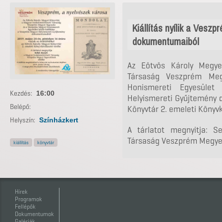
Kiállítás nyílik a Vesz
dokumentumaiból
Az Eötvös Károly Megyei
Társaság Veszprém Me
Honismereti Egyesület
Kezdés:
16:00
Helyismereti Gyűjtemény 
Belépő:
Könyvtár 2. emeleti Könyv
Helyszín:
Színházkert
A tárlatot megnyitja: S
Társaság Veszprém Megye
kiállítás
könyvtár
Hírek
Programok
Fellépők
Dokumentumok
Galériák