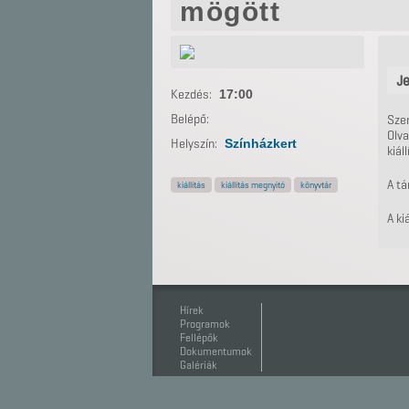
mögött
Je
Kezdés:
17:00
Belépő:
Sze
Olv
Helyszín:
Színházkert
kiál
A tá
kiállítás
kiállítás megnyitó
könyvtár
A ki
Hírek
Programok
Fellépők
Dokumentumok
Galériák