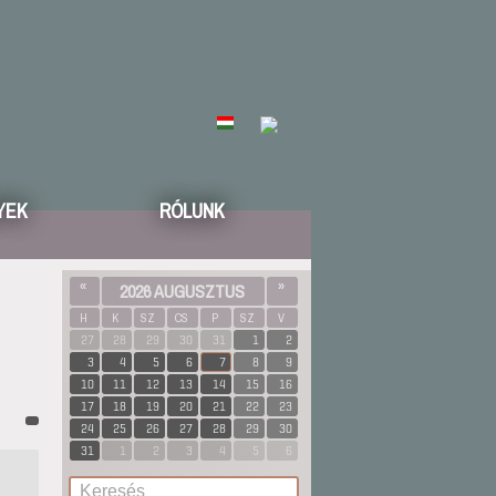
YEK
RÓLUNK
«
2026 AUGUSZTUS
»
H
K
SZ
CS
P
SZ
V
27
28
29
30
31
1
2
3
4
5
6
7
8
9
10
11
12
13
14
15
16
17
18
19
20
21
22
23
24
25
26
27
28
29
30
31
1
2
3
4
5
6