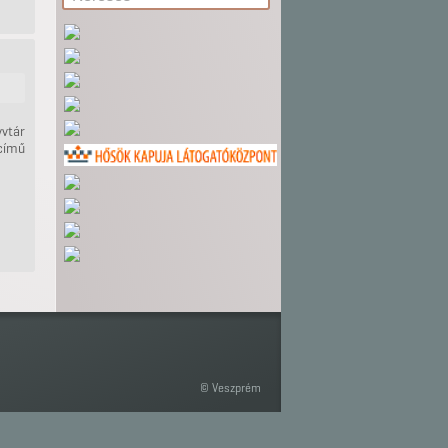
vtár
című
© Veszprém