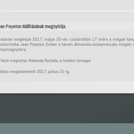
an Poyeton kiállításának megnyitója
retettel meghívjuk 2017. május 25-én, csütörtökön 17 órára a megyei köny
asótermébe Jean Poyeton: Ember a három dimenziós aranymetszés mögött 
lításmegnyitóra.
rlatot megnyitja: Nádasdy Borbála, a művész özvegye
állítás megtekinthető: 2017. június 15-ig.