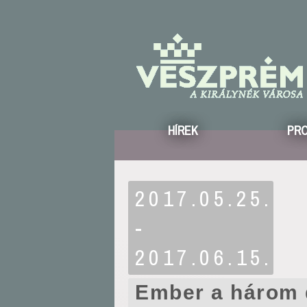
HÍREK
PR
2017.05.25.
-
2017.06.15.
Ember a három 