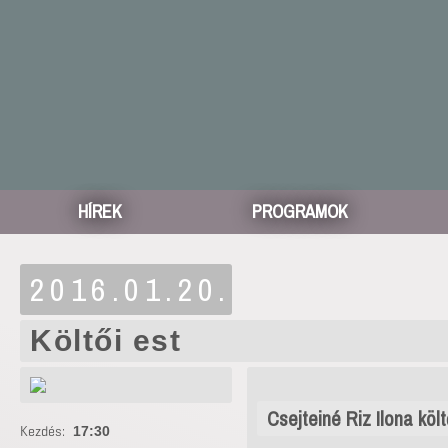
HÍREK
PROGRAMOK
2016.01.20.
Költői est
Csejteiné Riz Ilona költ
Kezdés:
17:30