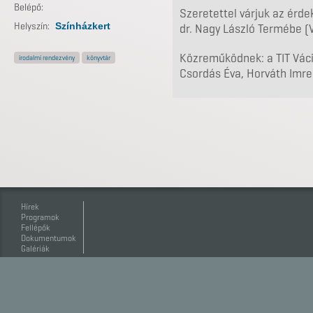
Belépő:
Szeretettel várjuk az érd
Helyszín:
Színházkert
dr. Nagy László Termébe (
Közreműködnek: a TIT Váci 
irodalmi rendezvény
könyvtár
Csordás Éva, Horváth Imre
Hírek
Programok
Fellépők
Dokumentumok
Galériák