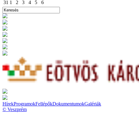
31
1
2
3
4
5
6
Hírek
Programok
Fellépők
Dokumentumok
Galériák
© Veszprém