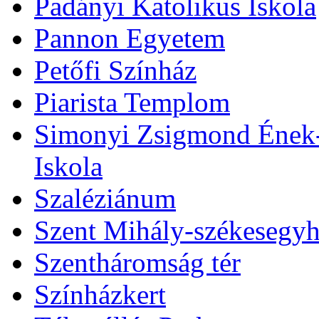
Padányi Katolikus Iskola
Pannon Egyetem
Petőfi Színház
Piarista Templom
Simonyi Zsigmond Ének-Z
Iskola
Szaléziánum
Szent Mihály-székesegy
Szentháromság tér
Színházkert