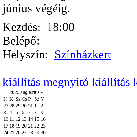
június végéig.
Kezdés:
18:00
Belépő:
Helyszín:
Színházkert
kiállítás megnyitó
kiállítás
«
2026 augusztus
»
H
K
Sz
Cs
P
Sz
V
27
28
29
30
31
1
2
3
4
5
6
7
8
9
10
11
12
13
14
15
16
17
18
19
20
21
22
23
24
25
26
27
28
29
30