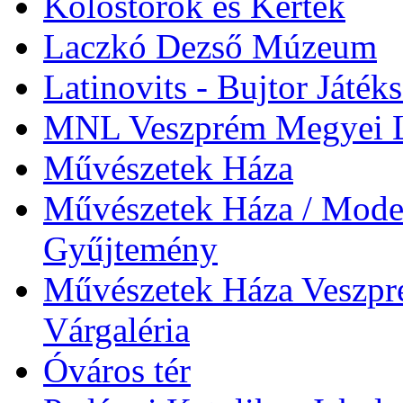
Kolostorok és Kertek
Laczkó Dezső Múzeum
Latinovits - Bujtor Játék
MNL Veszprém Megyei L
Művészetek Háza
Művészetek Háza / Moder
Gyűjtemény
Művészetek Háza Veszpré
Várgaléria
Óváros tér