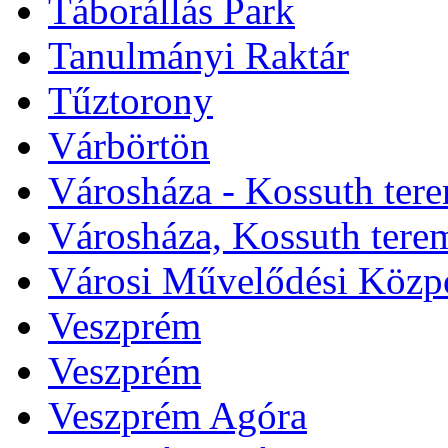
Táborállás Park
Tanulmányi Raktár
Tűztorony
Várbörtön
Városháza - Kossuth ter
Városháza, Kossuth tere
Városi Művelődési Közp
Veszprém
Veszprém
Veszprém Agóra