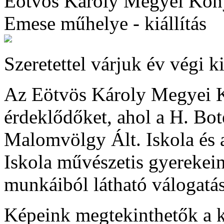
Eötvös Károly Megyei Kön
Emese műhelye - kiállítás
Szeretettel várjuk év végi k
Az Eötvös Károly Megyei Kö
érdeklődőket, ahol a H. Bote
Malomvölgy Ált. Iskola és a
Iskola művészetis gyerekein
munkáiból látható válogatás
Képeink megtekinthetők a k