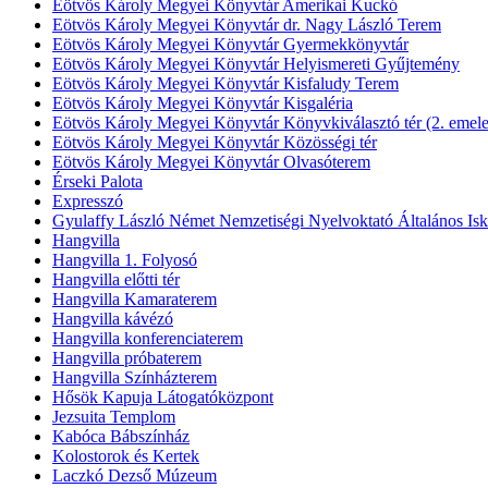
Eötvös Károly Megyei Könyvtár Amerikai Kuckó
Eötvös Károly Megyei Könyvtár dr. Nagy László Terem
Eötvös Károly Megyei Könyvtár Gyermekkönyvtár
Eötvös Károly Megyei Könyvtár Helyismereti Gyűjtemény
Eötvös Károly Megyei Könyvtár Kisfaludy Terem
Eötvös Károly Megyei Könyvtár Kisgaléria
Eötvös Károly Megyei Könyvtár Könyvkiválasztó tér (2. emele
Eötvös Károly Megyei Könyvtár Közösségi tér
Eötvös Károly Megyei Könyvtár Olvasóterem
Érseki Palota
Expresszó
Gyulaffy László Német Nemzetiségi Nyelvoktató Általános Isk
Hangvilla
Hangvilla 1. Folyosó
Hangvilla előtti tér
Hangvilla Kamaraterem
Hangvilla kávézó
Hangvilla konferenciaterem
Hangvilla próbaterem
Hangvilla Színházterem
Hősök Kapuja Látogatóközpont
Jezsuita Templom
Kabóca Bábszínház
Kolostorok és Kertek
Laczkó Dezső Múzeum