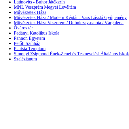
Latinovits - Bujtor Játékszín
MNL Veszprém Megyei Levéltára
Művészetek Háza
Művészetek Háza / Modern Képtár - Vass László Gyűjtemény
Művészetek Háza Veszprém / Dubniczay-palota / Várgaléria
Óváros tér
Padányi Katolikus Iskola
Pannon Egyetem
Petőfi Színház
Piarista Templom
Simonyi Zsigmond Ének-Zenei és Testnevelési Általános Iskol
Szaléziánum
Szent Mihály-székesegyház
Szentháromság tér
Színházkert
Táborállás Park
Tanulmányi Raktár
Tűztorony
Várbörtön
Városháza - Kossuth terem
Városháza, Kossuth terem
Városi Művelődési Központ
Veszprém
Veszprém
Veszprém Agóra