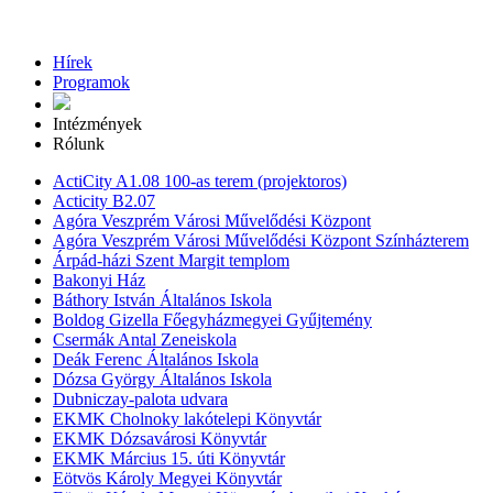
Hírek
Programok
Intézmények
Rólunk
ActiCity A1.08 100-as terem (projektoros)
Acticity B2.07
Agóra Veszprém Városi Művelődési Központ
Agóra Veszprém Városi Művelődési Központ Színházterem
Árpád-házi Szent Margit templom
Bakonyi Ház
Báthory István Általános Iskola
Boldog Gizella Főegyházmegyei Gyűjtemény
Csermák Antal Zeneiskola
Deák Ferenc Általános Iskola
Dózsa György Általános Iskola
Dubniczay-palota udvara
EKMK Cholnoky lakótelepi Könyvtár
EKMK Dózsavárosi Könyvtár
EKMK Március 15. úti Könyvtár
Eötvös Károly Megyei Könyvtár