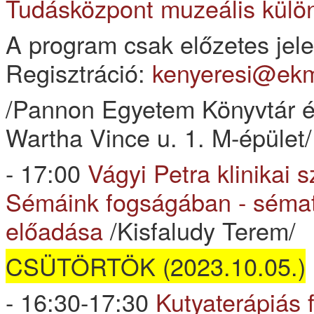
Tudásközpont muzeális kül
A program csak előzetes jele
Regisztráció:
kenyeresi@ek
/Pannon Egyetem Könyvtár é
Wartha Vince u. 1. M-épület/
- 17:00
Vágyi Petra klinikai
Sémáink fogságában - sémate
előadása
/Kisfaludy Terem/
CSÜTÖRTÖK (2023.10.05.)
- 16:30-17:30
Kutyaterápiás 