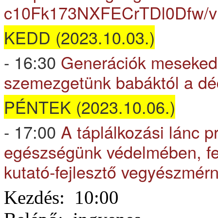
c10Fk173NXFECrTDl0Dfw/v
KEDD (2023.10.03.)
- 16:30
Generációk mesekedd
szemezgetünk babáktól a dé
PÉNTEK (2023.10.06.)
- 17:00
A táplálkozási lánc p
egészségünk védelmében, fe
kutató-fejlesztő vegyészmér
Kezdés:
10:00