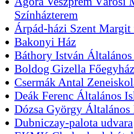
Agóra Veszprém Városi 
Színházterem
Árpád-házi Szent Margit
Bakonyi Ház
Báthory István Általános
Boldog Gizella Főegyhá
Csermák Antal Zeneiskol
Deák Ferenc Általános Is
Dózsa György Általános 
Dubniczay-palota udvara