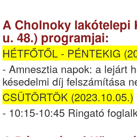
A Cholnoky lakótelepi
u. 48.) programjai:
HÉTFŐTŐL - PÉNTEKIG (202
- Amnesztia napok: a lejárt
késedelmi díj felszámítása n
CSÜTÖRTÖK (2023.10.05.)
- 10:15-10:45 Ringató foglal