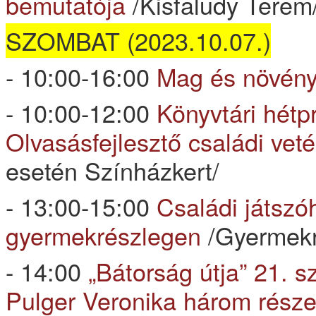
bemutatója
/Kisfaludy Terem
SZOMBAT (2023.10.07.)
- 10:00-16:00
Mag és növény
- 10:00-12:00
Könyvtári hétp
Olvasásfejlesztő családi vet
esetén Színházkert/
- 13:00-15:00
Családi játszó
gyermekrészlegen
/Gyermekré
- 14:00
„Bátorság útja” 21. 
Pulger Veronika három rész