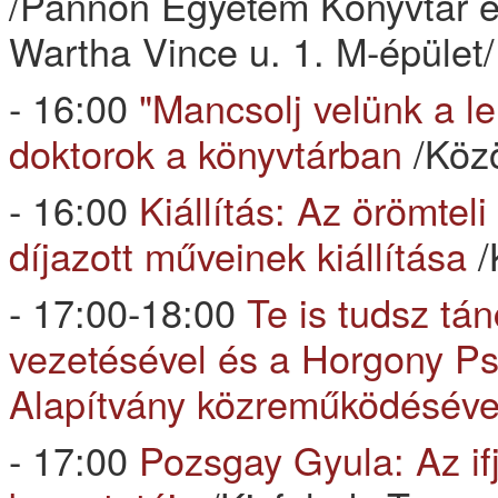
/Pannon Egyetem Könyvtár é
Wartha Vince u. 1. M-épület/
- 16:00
"Mancsolj velünk a le
doktorok a könyvtárban
/Közö
- 16:00
Kiállítás: Az örömteli
díjazott műveinek kiállítása
/
- 17:00-18:00
Te is tudsz tá
vezetésével és a Horgony Ps
Alapítvány közreműködéséve
- 17:00
Pozsgay Gyula: Az i