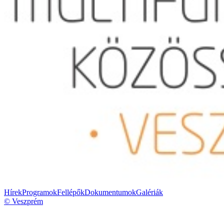
Hírek
Programok
Fellépők
Dokumentumok
Galériák
© Veszprém