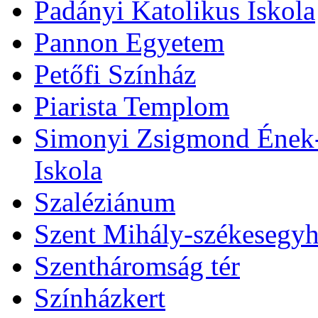
Padányi Katolikus Iskola
Pannon Egyetem
Petőfi Színház
Piarista Templom
Simonyi Zsigmond Ének-Z
Iskola
Szaléziánum
Szent Mihály-székesegy
Szentháromság tér
Színházkert