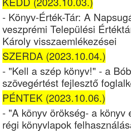
KEDD (2023.10.03.)
- Könyv-Érték-Tár: A Napsugá
veszprémi Települési Értéktá
Károly visszaemlékezései
SZERDA (2023.10.04.)
- "Kell a szép könyv!" - a Bó
szövegértést fejlesztő foglal
PÉNTEK (2023.10.06.)
- "A könyv örökség- a könyv
régi könyvlapok felhasználás