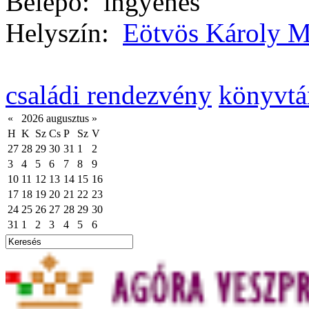
Belépő:
ingyenes
Helyszín:
Eötvös Károly M
családi rendezvény
könyvtá
«
2026 augusztus
»
H
K
Sz
Cs
P
Sz
V
27
28
29
30
31
1
2
3
4
5
6
7
8
9
10
11
12
13
14
15
16
17
18
19
20
21
22
23
24
25
26
27
28
29
30
31
1
2
3
4
5
6