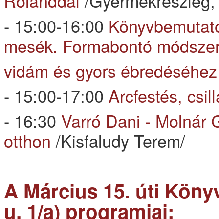
Rolanddal
/Gyermekrészleg, f
- 15:00-16:00
Könyvbemutató
mesék. Formabontó módszere
vidám és gyors ébredéséhe
- 15:00-17:00
Arcfestés, csil
- 16:30
Varró Dani - Molnár G
otthon
/Kisfaludy Terem/
A Március 15. úti Köny
u. 1/a) programjai: