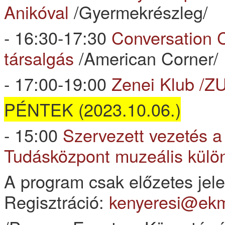
Anikóval
/Gyermekrészleg/
- 16:30-17:30
Conversation C
társalgás
/American Corner/
- 17:00-19:00
Zenei Klub /Z
PÉNTEK (2023.10.06.)
- 15:00
Szervezett vezetés 
Tudásközpont muzeális kül
A program csak előzetes jele
Regisztráció:
kenyeresi@ek