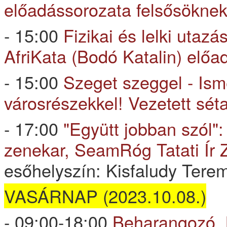
előadássorozata felsősökne
- 15:00
Fizikai és lelki utazá
AfriKata (Bodó Katalin) előa
- 15:00
Szeget szeggel - Is
városrészekkel! Vezetett sét
- 17:00
"Együtt jobban szól"
zenekar, SeamRóg Tatati Ír
esőhelyszín: Kisfaludy Tere
VASÁRNAP (2023.10.08.)
- 09:00-18:00
Beharangozó, M