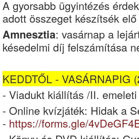
A gyorsabb ügyintézés érdek
adott összeget készítsék el
: vasárnap a lejá
Amnesztia
késedelmi díj felszámítása n
KEDDTŐL - VASÁRNAPIG (20
- Viadukt kiállítás /II. emelet
- Online kvízjáték: Hidak a 
-
https://forms.gle/4vDeG
- Könyv és DVD kiállítás: Gy