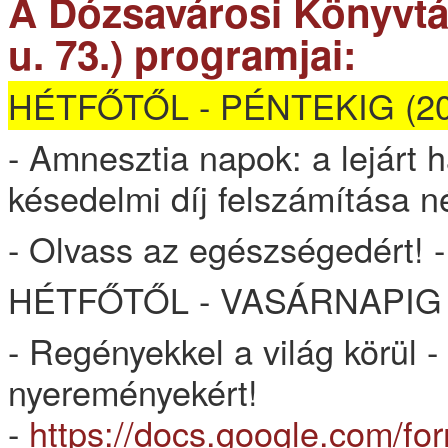
A Dózsavárosi Könyvtá
u. 73.) programjai:
HÉTFŐTŐL - PÉNTEKIG (202
- Amnesztia napok: a lejárt
késedelmi díj felszámítása n
- Olvass az egészségedért! -
HÉTFŐTŐL - VASÁRNAPIG (
- Regényekkel a világ körül -
nyereményekért!
-
https://docs.google.com/