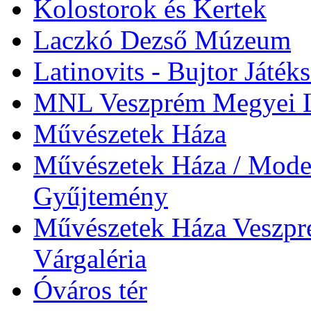
Kolostorok és Kertek
Laczkó Dezső Múzeum
Latinovits - Bujtor Játék
MNL Veszprém Megyei L
Művészetek Háza
Művészetek Háza / Moder
Gyűjtemény
Művészetek Háza Veszpré
Várgaléria
Óváros tér