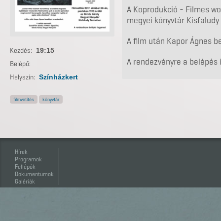
A Koprodukció - Filmes wo
megyei könyvtár Kisfaludy
A film után Kapor Ágnes b
Kezdés:
19:15
A rendezvényre a belépés 
Belépő:
Helyszín:
Színházkert
filmvetítés
könyvtár
Hírek
Programok
Fellépők
Dokumentumok
Galériák