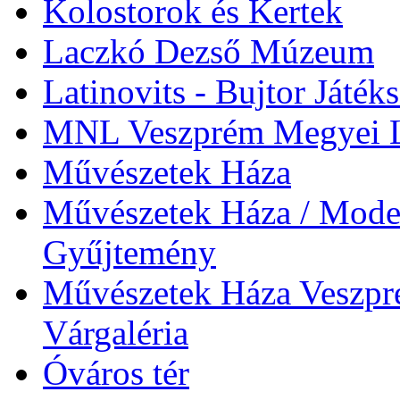
Kolostorok és Kertek
Laczkó Dezső Múzeum
Latinovits - Bujtor Játék
MNL Veszprém Megyei L
Művészetek Háza
Művészetek Háza / Moder
Gyűjtemény
Művészetek Háza Veszpré
Várgaléria
Óváros tér