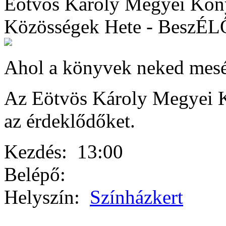
Eötvös Károly Megyei Kön
Közösségek Hete - BeszÉL
Ahol a könyvek neked mes
Az Eötvös Károly Megyei K
az érdeklődőket.
Kezdés:
13:00
Belépő:
Helyszín:
Színházkert