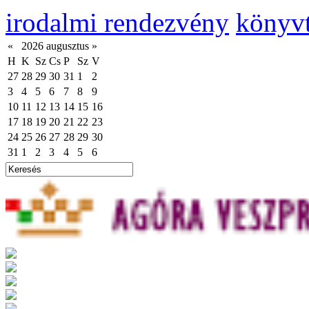
irodalmi rendezvény
könyvt
«
2026 augusztus
»
H
K
Sz
Cs
P
Sz
V
27
28
29
30
31
1
2
3
4
5
6
7
8
9
10
11
12
13
14
15
16
17
18
19
20
21
22
23
24
25
26
27
28
29
30
31
1
2
3
4
5
6