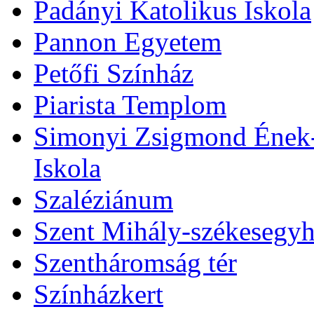
Padányi Katolikus Iskola
Pannon Egyetem
Petőfi Színház
Piarista Templom
Simonyi Zsigmond Ének-Z
Iskola
Szaléziánum
Szent Mihály-székesegy
Szentháromság tér
Színházkert