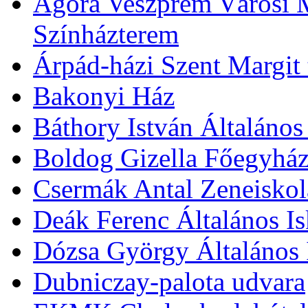
Agóra Veszprém Városi 
Színházterem
Árpád-házi Szent Margit
Bakonyi Ház
Báthory István Általános
Boldog Gizella Főegyhá
Csermák Antal Zeneiskol
Deák Ferenc Általános Is
Dózsa György Általános 
Dubniczay-palota udvara