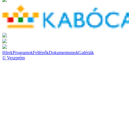
Hírek
Programok
Fellépők
Dokumentumok
Galériák
© Veszprém