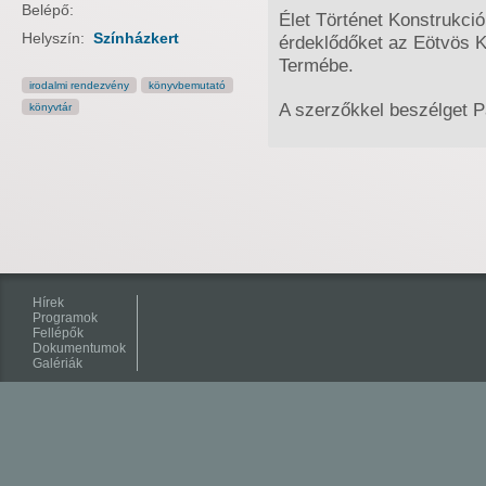
Belépő:
Élet Történet Konstrukci
Helyszín:
Színházkert
érdeklődőket az Eötvös K
Termébe.
irodalmi rendezvény
könyvbemutató
A szerzőkkel beszélget 
könyvtár
Hírek
Programok
Fellépők
Dokumentumok
Galériák