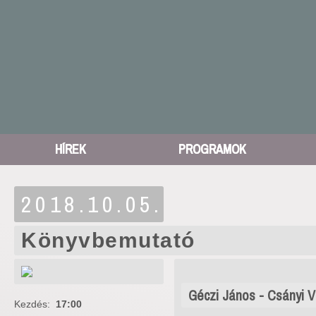
HÍREK
PROGRAMOK
2018.10.05.
Könyvbemutató
Géczi János - Csányi V
Kezdés:
17:00