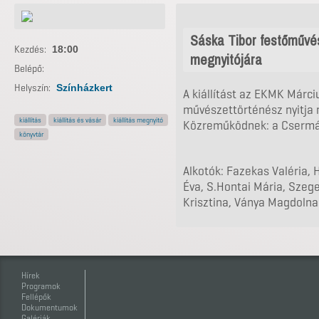
Sáska Tibor festőművés
Kezdés:
18:00
megnyitójára
Belépő:
Helyszín:
Színházkert
A kiállítást az EKMK Márciu
művészettörténész nyitja
kiállítás
kiállítás és vásár
kiállítás megnyitó
Közreműködnek: a Csermák
könyvtár
Alkotók: Fazekas Valéria, H
Éva, S.Hontai Mária, Szege
Krisztina, Ványa Magdolna
Hírek
Programok
Fellépők
Dokumentumok
Galériák