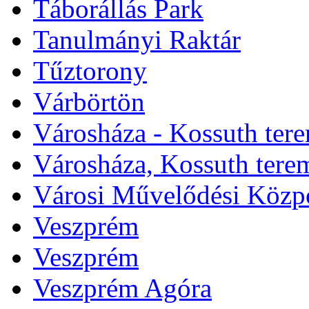
Táborállás Park
Tanulmányi Raktár
Tűztorony
Várbörtön
Városháza - Kossuth ter
Városháza, Kossuth tere
Városi Művelődési Közp
Veszprém
Veszprém
Veszprém Agóra