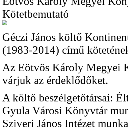
Eötvös Károly Megyei Kön
Kötetbemutató
Géczi János költő Kontinent
(1983-2014) című köteténe
Az Eötvös Károly Megyei 
várjuk az érdeklődőket.
A költő beszélgetőtársai: Él
Gyula Városi Könyvtár munka
Sziveri János Intézet munka