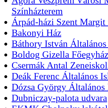
Agóra Veszprém Városi 
Színházterem
Árpád-házi Szent Margit
Bakonyi Ház
Báthory István Általános
Boldog Gizella Főegyhá
Csermák Antal Zeneiskol
Deák Ferenc Általános Is
Dózsa György Általános 
Dubniczay-palota udvara