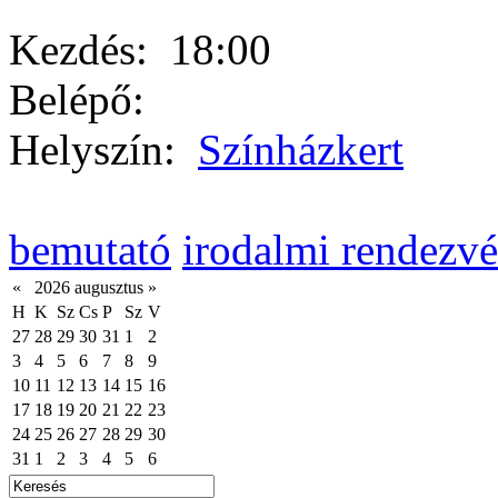
Kezdés:
18:00
Belépő:
Helyszín:
Színházkert
bemutató
irodalmi rendezv
«
2026 augusztus
»
H
K
Sz
Cs
P
Sz
V
27
28
29
30
31
1
2
3
4
5
6
7
8
9
10
11
12
13
14
15
16
17
18
19
20
21
22
23
24
25
26
27
28
29
30
31
1
2
3
4
5
6