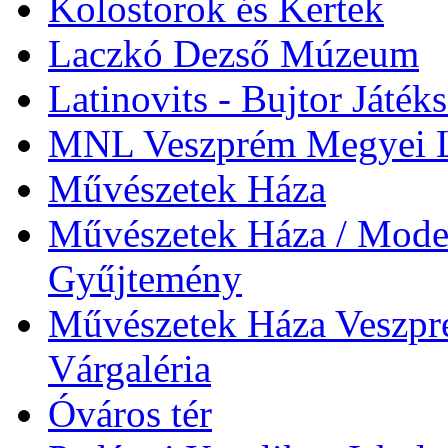
Kolostorok és Kertek
Laczkó Dezső Múzeum
Latinovits - Bujtor Játék
MNL Veszprém Megyei L
Művészetek Háza
Művészetek Háza / Moder
Gyűjtemény
Művészetek Háza Veszpré
Várgaléria
Óváros tér