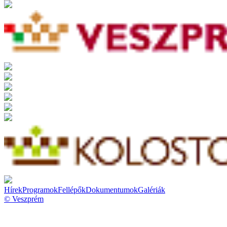
Hírek
Programok
Fellépők
Dokumentumok
Galériák
© Veszprém