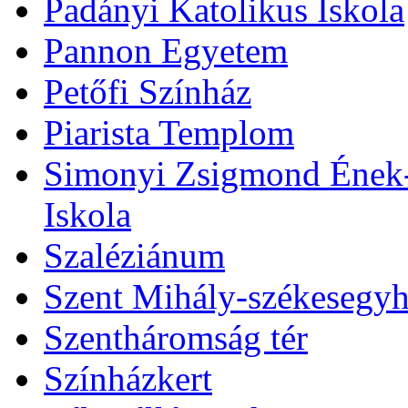
Padányi Katolikus Iskola
Pannon Egyetem
Petőfi Színház
Piarista Templom
Simonyi Zsigmond Ének-Z
Iskola
Szaléziánum
Szent Mihály-székesegy
Szentháromság tér
Színházkert