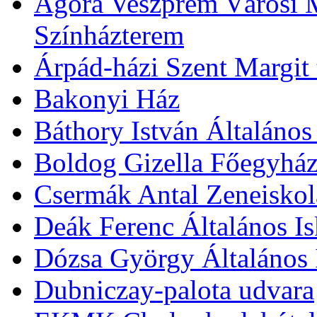
Agóra Veszprém Városi 
Színházterem
Árpád-házi Szent Margit
Bakonyi Ház
Báthory István Általános
Boldog Gizella Főegyhá
Csermák Antal Zeneiskol
Deák Ferenc Általános Is
Dózsa György Általános 
Dubniczay-palota udvara