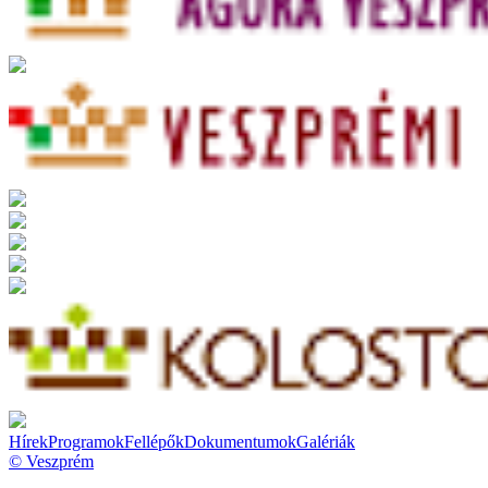
Hírek
Programok
Fellépők
Dokumentumok
Galériák
© Veszprém