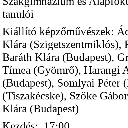
Szakgimnázium és Alapfokú
tanulói
Kiállító képzőművészek: Á
Klára (Szigetszentmiklós),
Baráth Klára (Budapest), Gr
Tímea (Gyömrő), Harangi A
(Budapest), Somlyai Péter 
(Tiszakécske), Szőke Gábor
Klára (Budapest)
Kezdés:
17:00