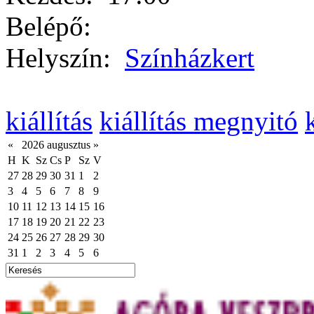
Belépő:
Helyszín:
Színházkert
kiállítás
kiállítás megnyitó
«
2026 augusztus
»
H
K
Sz
Cs
P
Sz
V
27
28
29
30
31
1
2
3
4
5
6
7
8
9
10
11
12
13
14
15
16
17
18
19
20
21
22
23
24
25
26
27
28
29
30
31
1
2
3
4
5
6