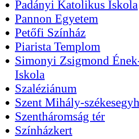
Padányi Katolikus Iskola
Pannon Egyetem
Petőfi Színház
Piarista Templom
Simonyi Zsigmond Ének-Z
Iskola
Szaléziánum
Szent Mihály-székesegy
Szentháromság tér
Színházkert