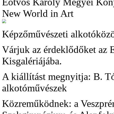
Eötvös Károly Megyei Kön
New World in Art
Képzőművészeti alkotóközös
Várjuk az érdeklődőket az
Kisgalériájába.
A kiállítást megnyitja: B. 
alkotóművészek
Közreműködnek: a Veszpré