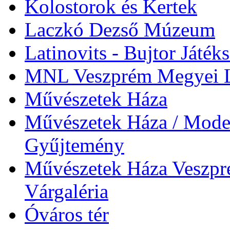
Kolostorok és Kertek
Laczkó Dezső Múzeum
Latinovits - Bujtor Játék
MNL Veszprém Megyei L
Művészetek Háza
Művészetek Háza / Moder
Gyűjtemény
Művészetek Háza Veszpré
Várgaléria
Óváros tér