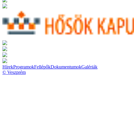
Hírek
Programok
Fellépők
Dokumentumok
Galériák
© Veszprém