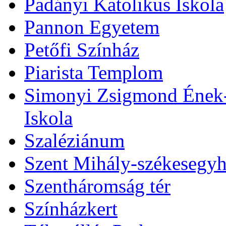
Padányi Katolikus Iskola
Pannon Egyetem
Petőfi Színház
Piarista Templom
Simonyi Zsigmond Ének-Z
Iskola
Szaléziánum
Szent Mihály-székesegy
Szentháromság tér
Színházkert