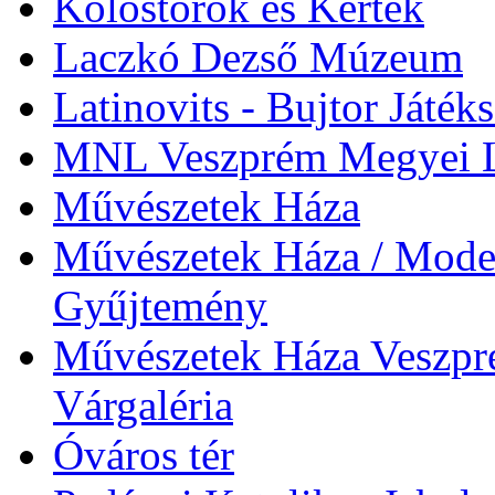
Kolostorok és Kertek
Laczkó Dezső Múzeum
Latinovits - Bujtor Játék
MNL Veszprém Megyei L
Művészetek Háza
Művészetek Háza / Moder
Gyűjtemény
Művészetek Háza Veszpré
Várgaléria
Óváros tér