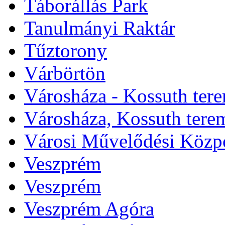
Táborállás Park
Tanulmányi Raktár
Tűztorony
Várbörtön
Városháza - Kossuth ter
Városháza, Kossuth tere
Városi Művelődési Közp
Veszprém
Veszprém
Veszprém Agóra