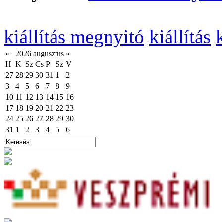
kiállítás megnyitó
kiállítás
«
2026 augusztus
»
H
K
Sz
Cs
P
Sz
V
27
28
29
30
31
1
2
3
4
5
6
7
8
9
10
11
12
13
14
15
16
17
18
19
20
21
22
23
24
25
26
27
28
29
30
31
1
2
3
4
5
6