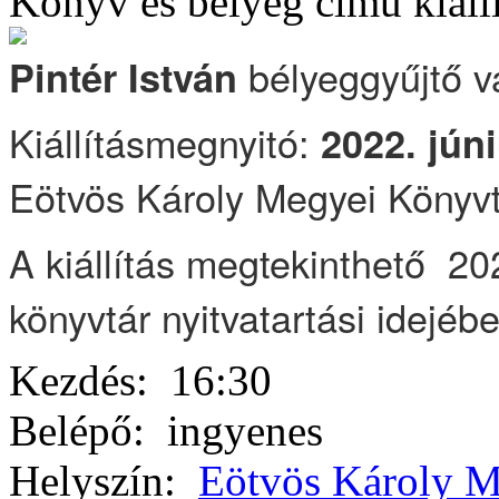
Könyv és bélyeg című kiállí
bélyeggyűjtő v
Pintér István
Kiállításmegnyitó:
2022. jún
Eötvös Károly Megyei Könyvtá
A kiállítás megtekinthető 20
könyvtár nyitvatartási idejéb
Kezdés:
16:30
Belépő:
ingyenes
Helyszín:
Eötvös Károly M