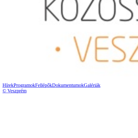
Hírek
Programok
Fellépők
Dokumentumok
Galériák
© Veszprém