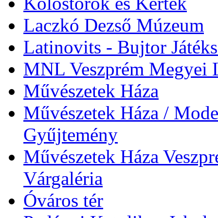
Kolostorok és Kertek
Laczkó Dezső Múzeum
Latinovits - Bujtor Játék
MNL Veszprém Megyei L
Művészetek Háza
Művészetek Háza / Moder
Gyűjtemény
Művészetek Háza Veszpré
Várgaléria
Óváros tér