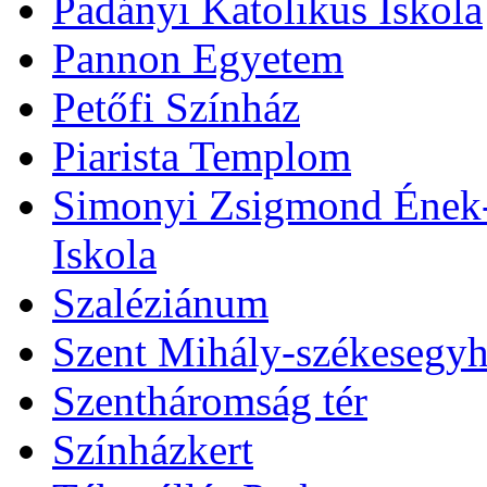
Padányi Katolikus Iskola
Pannon Egyetem
Petőfi Színház
Piarista Templom
Simonyi Zsigmond Ének-Z
Iskola
Szaléziánum
Szent Mihály-székesegy
Szentháromság tér
Színházkert