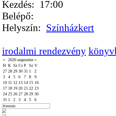
Kezdés:
17:00
Belépő:
Helyszín:
Színházkert
irodalmi rendezvény
könyv
«
2026 augusztus
»
H
K
Sz
Cs
P
Sz
V
27
28
29
30
31
1
2
3
4
5
6
7
8
9
10
11
12
13
14
15
16
17
18
19
20
21
22
23
24
25
26
27
28
29
30
31
1
2
3
4
5
6