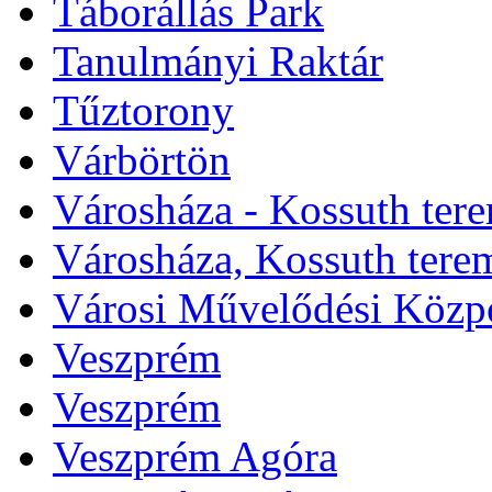
Táborállás Park
Tanulmányi Raktár
Tűztorony
Várbörtön
Városháza - Kossuth ter
Városháza, Kossuth tere
Városi Művelődési Közp
Veszprém
Veszprém
Veszprém Agóra