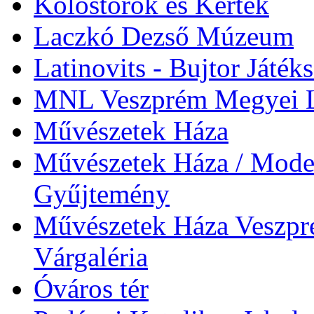
Kolostorok és Kertek
Laczkó Dezső Múzeum
Latinovits - Bujtor Játék
MNL Veszprém Megyei L
Művészetek Háza
Művészetek Háza / Moder
Gyűjtemény
Művészetek Háza Veszpré
Várgaléria
Óváros tér