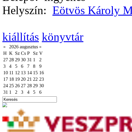
Helyszín:
Eötvös Károly M
kiállítás
könyvtár
«
2026 augusztus
»
H
K
Sz
Cs
P
Sz
V
27
28
29
30
31
1
2
3
4
5
6
7
8
9
10
11
12
13
14
15
16
17
18
19
20
21
22
23
24
25
26
27
28
29
30
31
1
2
3
4
5
6