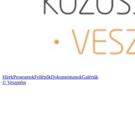
Hírek
Programok
Fellépők
Dokumentumok
Galériák
© Veszprém