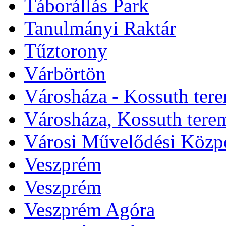
Táborállás Park
Tanulmányi Raktár
Tűztorony
Várbörtön
Városháza - Kossuth ter
Városháza, Kossuth tere
Városi Művelődési Közp
Veszprém
Veszprém
Veszprém Agóra