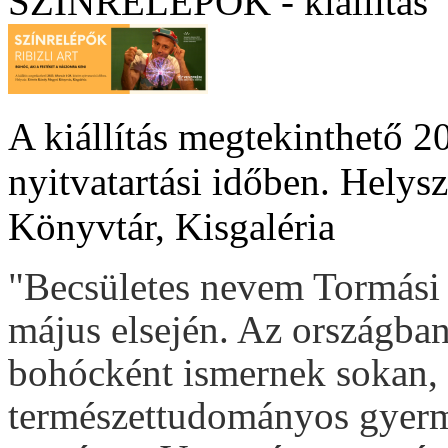
SZÍNRELÉPŐK - kiállítás
A kiállítás megtekinthető 2
nyitvatartási időben. Hely
Könyvtár, Kisgaléria
"Becsületes nevem Tormási A
május elsején. Az országban
bohócként ismernek sokan, 
természettudományos gyer