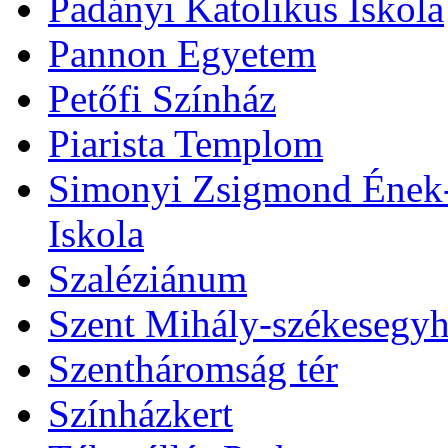
Padányi Katolikus Iskola
Pannon Egyetem
Petőfi Színház
Piarista Templom
Simonyi Zsigmond Ének-Z
Iskola
Szaléziánum
Szent Mihály-székesegy
Szentháromság tér
Színházkert