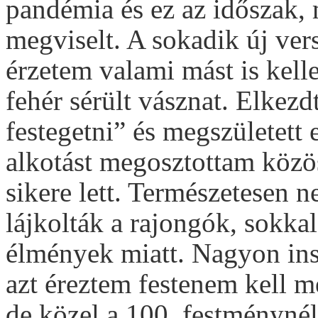
pandémia és ez az időszak,
megviselt. A sokadik új ver
érzetem valami mást is kell
fehér sérült vásznat. Elke
festegetni” és megszületett
alkotást megosztottam köz
sikere lett. Természetesen 
lájkolták a rajongók, sokka
élmények miatt. Nagyon insp
azt éreztem festenem kell
de közel a 100. festménynél