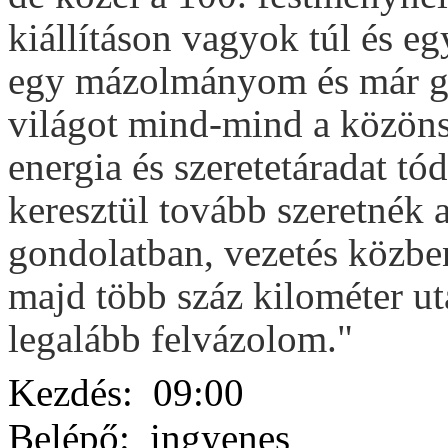
kiállításon vagyok túl és eg
egy mázolmányom és már gyű
világot mind-mind a közön
energia és szeretetáradat t
keresztül tovább szeretnék
gondolatban, vezetés közbe
majd több száz kilométer ut
legalább felvázolom."
Kezdés:
09:00
Belépő:
ingyenes