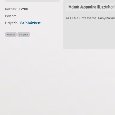
Molnár Jacqueline illusztrátor k
Kezdés:
12:00
Belépő:
Az EKMK Dózsavárosi Könyvtárában
Helyszín:
Színházkert
kiállítás
könyvtár