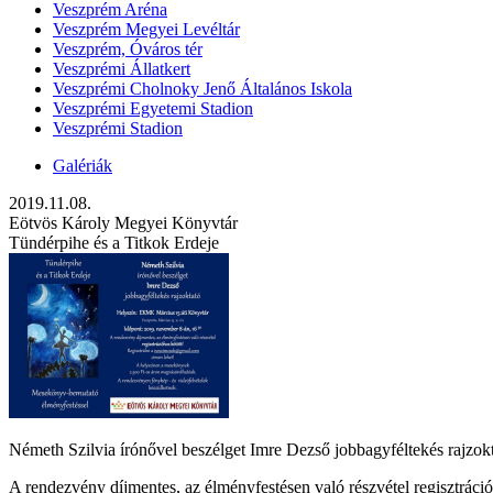
Veszprém Aréna
Veszprém Megyei Levéltár
Veszprém, Óváros tér
Veszprémi Állatkert
Veszprémi Cholnoky Jenő Általános Iskola
Veszprémi Egyetemi Stadion
Veszprémi Stadion
Galériák
2019.11.08.
Eötvös Károly Megyei Könyvtár
Tündérpihe és a Titkok Erdeje
Németh Szilvia írónővel beszélget Imre Dezső jobbagyféltekés rajzok
A rendezvény díjmentes, az élményfestésen való részvétel regisztráció