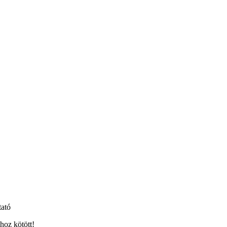
tató
hoz kötött!