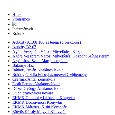
Hírek
Programok
Intézmények
Rólunk
ActiCity A1.08 100-as terem (projektoros)
Acticity B2.07
Agóra Veszprém Városi Művelődési Központ
Agóra Veszprém Városi Művelődési Központ Színházterem
Árpád-házi Szent Margit templom
Bakonyi Ház
Báthory István Általános Iskola
Boldog Gizella Főegyházmegyei Gyűjtemény
Csermák Antal Zeneiskola
Deák Ferenc Általános Iskola
Dózsa György Általános Iskola
Dubniczay-palota udvara
EKMK Cholnoky lakótelepi Könyvtár
EKMK Dózsavárosi Könyvtár
EKMK Március 15. úti Könyvtár
Eötvös Károly Megyei Könyvtár