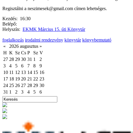
Regisztálni a neszimesek@gmail.com címen lehetséges.
Kezdés:
16:30
Belépő:
Helyszín:
EKMK Március 15. úti Könyvtár
foglalkozás
irodalmi rendezvény
könyvtár
könyvbemutató
«
2026 augusztus
»
H
K
Sz
Cs
P
Sz
V
27
28
29
30
31
1
2
3
4
5
6
7
8
9
10
11
12
13
14
15
16
17
18
19
20
21
22
23
24
25
26
27
28
29
30
31
1
2
3
4
5
6