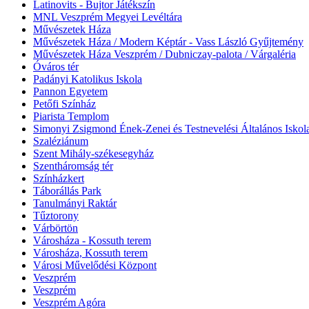
Latinovits - Bujtor Játékszín
MNL Veszprém Megyei Levéltára
Művészetek Háza
Művészetek Háza / Modern Képtár - Vass László Gyűjtemény
Művészetek Háza Veszprém / Dubniczay-palota / Várgaléria
Óváros tér
Padányi Katolikus Iskola
Pannon Egyetem
Petőfi Színház
Piarista Templom
Simonyi Zsigmond Ének-Zenei és Testnevelési Általános Iskol
Szaléziánum
Szent Mihály-székesegyház
Szentháromság tér
Színházkert
Táborállás Park
Tanulmányi Raktár
Tűztorony
Várbörtön
Városháza - Kossuth terem
Városháza, Kossuth terem
Városi Művelődési Központ
Veszprém
Veszprém
Veszprém Agóra