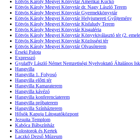
Eötvös Károly Megyei Könyvtár Amerikai Kuckó
Eötvös Károly Megyei Könyvtár dr. Nagy László Terem
Eötvös Károly Megyei Könyvtár Gyermekkönyvtár
Eötvös Károly Megyei Könyvtár Helyismereti Gyűjtemény
Eötvös Károly Megyei Könyvtár Kisfaludy Terem
Eötvös Károly Megyei Könyvtár Kisgaléria
Eötvös Károly Megyei Könyvtár Könyvkiválasztó tér (2. emele
Eötvös Károly Megyei Könyvtár Közösségi tér
Eötvös Károly Megyei Könyvtár Olvasóterem
Érseki Palota
Expresszó
Gyulaffy László Német Nemzetiségi Nyelvoktató Általános Isk
Hangvilla
Hangvilla 1. Folyosó
Hangvilla előtti tér
Hangvilla Kamaraterem
Hangvilla kávézó
Hangvilla konferenciaterem
Hangvilla próbaterem
Hangvilla Színházterem
Hősök Kapuja Látogatóközpont
Jezsuita Templom
Kabóca Bábszínház
Kolostorok és Kertek
Laczkó Dezső Múzeum