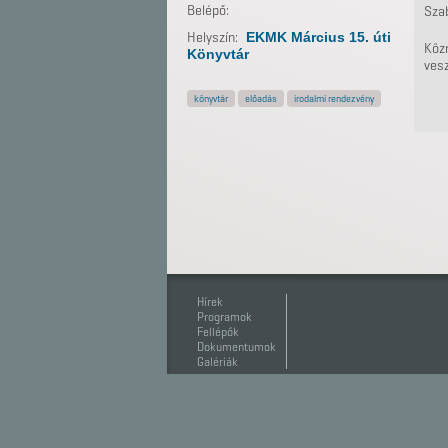
Belépő:
Sza
Helyszín:
EKMK Március 15. úti
Köz
Könyvtár
ves
könyvtár
előadás
irodalmi rendezvény
Hírek
Programok
Fellépők
Dokumentumok
Galériák