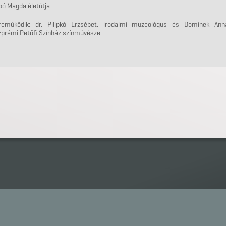
bó Magda életútja
reműködik: dr. Pilipkó Erzsébet, irodalmi muzeológus és Dominek Ann
zprémi Petőfi Színház színművésze