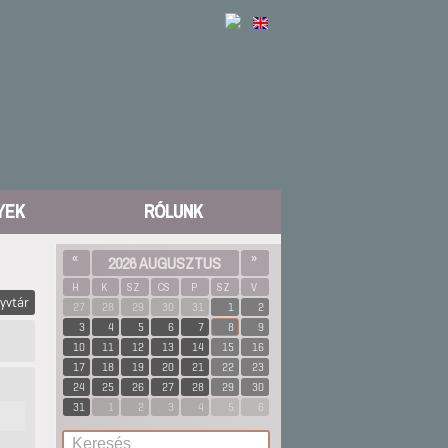
YEK
RÓLUNK
«
2026 AUGUSZTUS
»
H
K
SZ
CS
P
SZ
V
yvtár
27
28
29
30
31
1
2
3
4
5
6
7
8
9
10
11
12
13
14
15
16
17
18
19
20
21
22
23
24
25
26
27
28
29
30
31
1
2
3
4
5
6