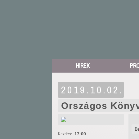
HÍREK
PR
2019.10.02.
Országos Könyv
De
Kezdés:
17:00