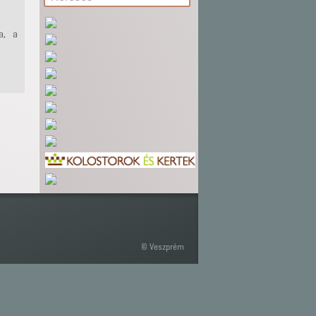
a, a
© Veszprém