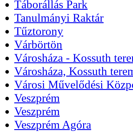
Táborállás Park
Tanulmányi Raktár
Tűztorony
Várbörtön
Városháza - Kossuth ter
Városháza, Kossuth tere
Városi Művelődési Közp
Veszprém
Veszprém
Veszprém Agóra