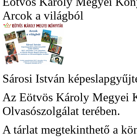
Eötvös Károly Megyei Kön
Arcok a világból
Sárosi István képeslapgyűjt
Az Eötvös Károly Megyei K
Olvasószolgálat terében.
A tárlat megtekinthető a kön