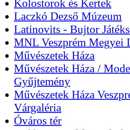
Kolostorok és Kertek
Laczkó Dezső Múzeum
Latinovits - Bujtor Játék
MNL Veszprém Megyei L
Művészetek Háza
Művészetek Háza / Moder
Gyűjtemény
Művészetek Háza Veszpré
Várgaléria
Óváros tér