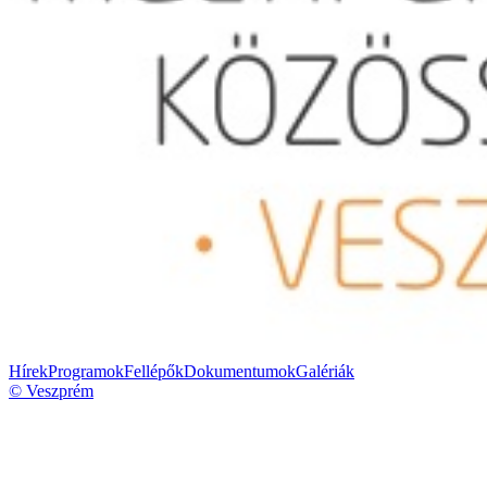
Hírek
Programok
Fellépők
Dokumentumok
Galériák
© Veszprém