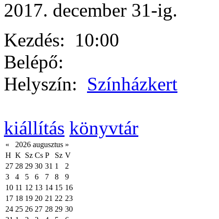
2017. december 31-ig.
Kezdés:
10:00
Belépő:
Helyszín:
Színházkert
kiállítás
könyvtár
«
2026 augusztus
»
H
K
Sz
Cs
P
Sz
V
27
28
29
30
31
1
2
3
4
5
6
7
8
9
10
11
12
13
14
15
16
17
18
19
20
21
22
23
24
25
26
27
28
29
30