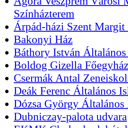
Agóra Veszprém Városi 
Színházterem
Árpád-házi Szent Margit
Bakonyi Ház
Báthory István Általános
Boldog Gizella Főegyhá
Csermák Antal Zeneiskol
Deák Ferenc Általános Is
Dózsa György Általános 
Dubniczay-palota udvara