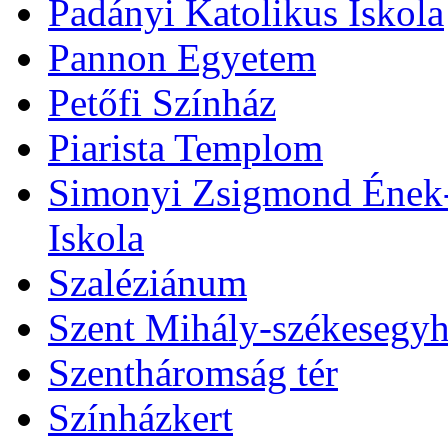
Padányi Katolikus Iskola
Pannon Egyetem
Petőfi Színház
Piarista Templom
Simonyi Zsigmond Ének-Z
Iskola
Szaléziánum
Szent Mihály-székesegy
Szentháromság tér
Színházkert