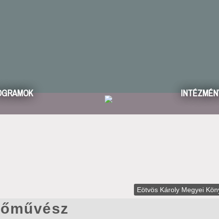
OGRAMOK
INTÉZMÉN
Eötvös Károly Megyei Kön
stőművész