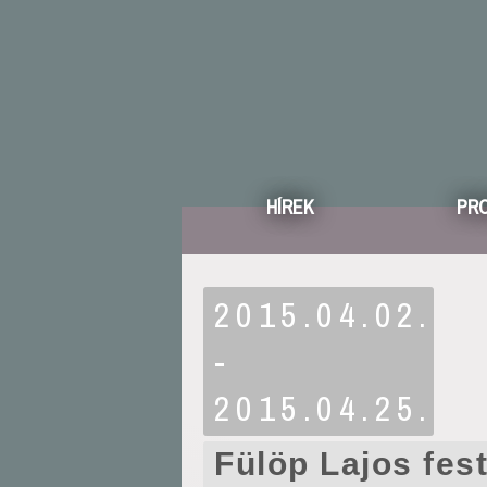
HÍREK
PR
2015.04.02.
-
2015.04.25.
Fülöp Lajos fe