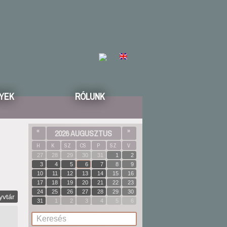
YEK
RÓLUNK
«
2026 AUGUSZTUS
»
H
K
SZ
CS
P
SZ
V
27
28
29
30
31
1
2
3
4
5
6
7
8
9
10
11
12
13
14
15
16
17
18
19
20
21
22
23
24
25
26
27
28
29
30
yvtár
31
1
2
3
4
5
6