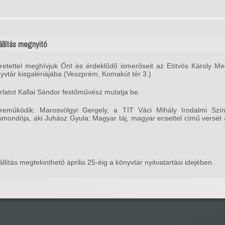
állítás megnyitó
retettel meghívjuk Önt és érdeklődő ismerőseit az Eötvös Károly Me
yvtár kisgalériájába (Veszprém, Komakút tér 3.)
árlatot Kallai Sándor festőművész mutatja be.
reműködik: Marosvölgyi Gergely, a TIT Váci Mihály Irodalmi Szí
smondója, aki Juhász Gyula: Magyar táj, magyar ecsettel című versét 
állítás megtekinthető április 25-éig a könyvtár nyitvatartási idejében.