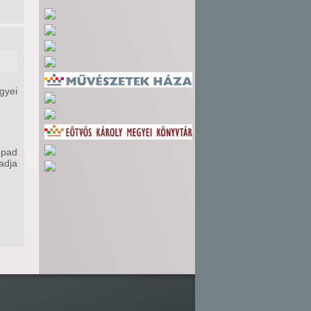
gyei
npad
adja