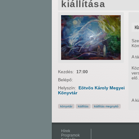
kiállítása
Ki
Sze
Kön
A t
Köz
Kezdés:
17:00
ver
elő.
Belépő:
Helyszín:
Eötvös Károly Megyei
Könyvtár
A ki
könyvtár
kiállítás
kiállítás megnyitó
Hírek
Programok