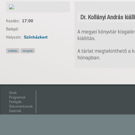
Dr. Kollányi András kiáll
Kezdés:
17:00
Belépő:
A megyei könyvtár kisgalér
Helyszín:
Színházkert
kiállítás.
A tárlat megtekinthető a 
kiállítás
könyvtár
hónapban.
Hírek
Programok
Fellépők
Dokumentumok
Galériák