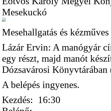
Eötvös Károly Megyei Kön
Mesekuckó
Mesehallgatás és kézműves 
Lázár Ervin: A manógyár c
egy részt, majd manót kés
Dózsavárosi Könyvtárában (
A belépés ingyenes.
Kezdés:
16:30
Belépő: