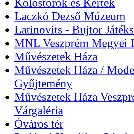
Kolostorok és Kertek
Laczkó Dezső Múzeum
Latinovits - Bujtor Játék
MNL Veszprém Megyei L
Művészetek Háza
Művészetek Háza / Moder
Gyűjtemény
Művészetek Háza Veszpré
Várgaléria
Óváros tér