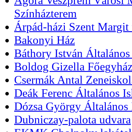
Agóra Veszprém Városi 
Színházterem
Árpád-házi Szent Margit
Bakonyi Ház
Báthory István Általános
Boldog Gizella Főegyhá
Csermák Antal Zeneiskol
Deák Ferenc Általános Is
Dózsa György Általános 
Dubniczay-palota udvara