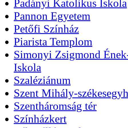
Padányi Katolikus Iskola
Pannon Egyetem
Petőfi Színház
Piarista Templom
Simonyi Zsigmond Ének-Z
Iskola
Szaléziánum
Szent Mihály-székesegy
Szentháromság tér
Színházkert