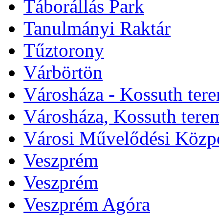
Táborállás Park
Tanulmányi Raktár
Tűztorony
Várbörtön
Városháza - Kossuth ter
Városháza, Kossuth tere
Városi Művelődési Közp
Veszprém
Veszprém
Veszprém Agóra