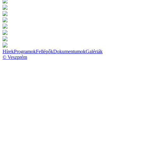
Hírek
Programok
Fellépők
Dokumentumok
Galériák
© Veszprém