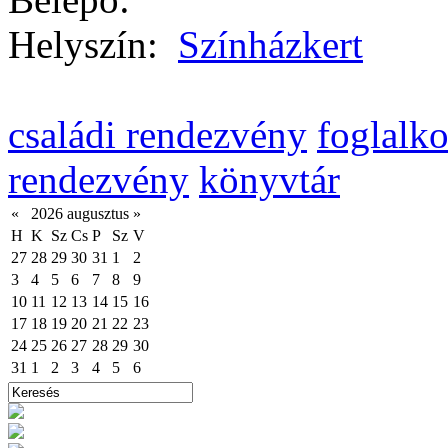
Helyszín:
Színházkert
családi rendezvény
foglalk
rendezvény
könyvtár
«
2026 augusztus
»
H
K
Sz
Cs
P
Sz
V
27
28
29
30
31
1
2
3
4
5
6
7
8
9
10
11
12
13
14
15
16
17
18
19
20
21
22
23
24
25
26
27
28
29
30
31
1
2
3
4
5
6