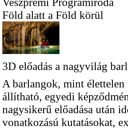
Veszprémi Programiroda
Föld alatt a Föld körül
3D előadás a nagyvilág barl
A barlangok, mint élettelen
állítható, egyedi képződmén
nagysikerű előadása után i
vonatkozású kutatásokat, e