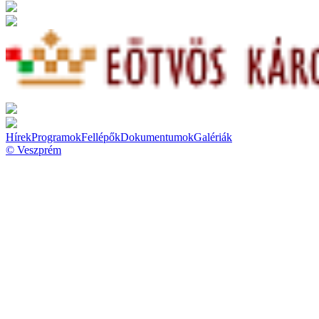
Hírek
Programok
Fellépők
Dokumentumok
Galériák
© Veszprém