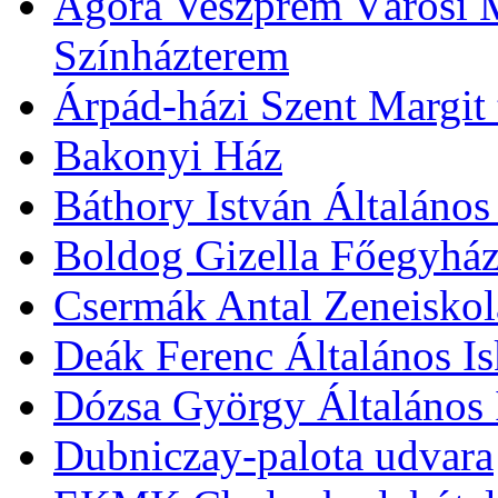
Agóra Veszprém Városi 
Színházterem
Árpád-házi Szent Margit
Bakonyi Ház
Báthory István Általános
Boldog Gizella Főegyhá
Csermák Antal Zeneiskol
Deák Ferenc Általános Is
Dózsa György Általános 
Dubniczay-palota udvara