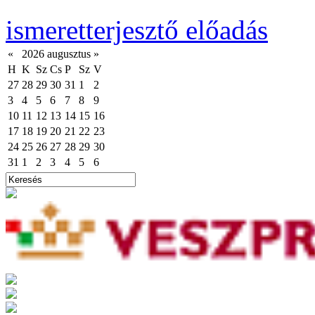
ismeretterjesztő előadás
«
2026 augusztus
»
H
K
Sz
Cs
P
Sz
V
27
28
29
30
31
1
2
3
4
5
6
7
8
9
10
11
12
13
14
15
16
17
18
19
20
21
22
23
24
25
26
27
28
29
30
31
1
2
3
4
5
6