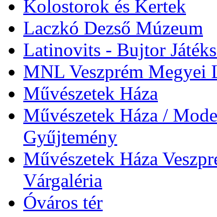
Kolostorok és Kertek
Laczkó Dezső Múzeum
Latinovits - Bujtor Játék
MNL Veszprém Megyei L
Művészetek Háza
Művészetek Háza / Moder
Gyűjtemény
Művészetek Háza Veszpré
Várgaléria
Óváros tér