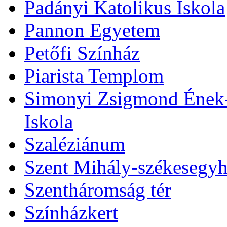
Padányi Katolikus Iskola
Pannon Egyetem
Petőfi Színház
Piarista Templom
Simonyi Zsigmond Ének-Z
Iskola
Szaléziánum
Szent Mihály-székesegy
Szentháromság tér
Színházkert