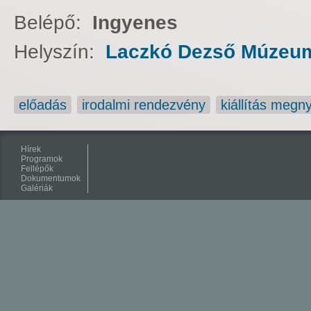
Belépő:
Ingyenes
Helyszín:
Laczkó Dezső Múzeu
előadás
irodalmi rendezvény
kiállítás megny
Hírek
Programok
Fellépők
Dokumentumok
Galériák