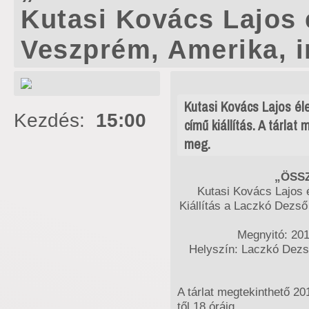
Kutasi Kovács Lajos é
Veszprém, Amerika, 
Kutasi Kovács Lajos éle
Kezdés:
15:00
című kiállítás. A tárla
meg.
„ÖSS
Kutasi Kovács Lajos é
Kiállítás a Laczkó Dez
Megnyitó: 201
Helyszín: Laczkó Dez
A tárlat megtekinthető 20
től 18 óráig.