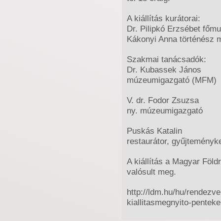
A kiállítás kurátorai:
Dr. Pilipkó Erzsébet főm
Kákonyi Anna történész 
Szakmai tanácsadók:
Dr. Kubassek János
múzeumigazgató (MFM)
V. dr. Fodor Zsuzsa
ny. múzeumigazgató
Puskás Katalin
restaurátor, gyűjtemény
A kiállítás a Magyar Föl
valósult meg.
http://ldm.hu/hu/rendezve
kiallitasmegnyito-pentek