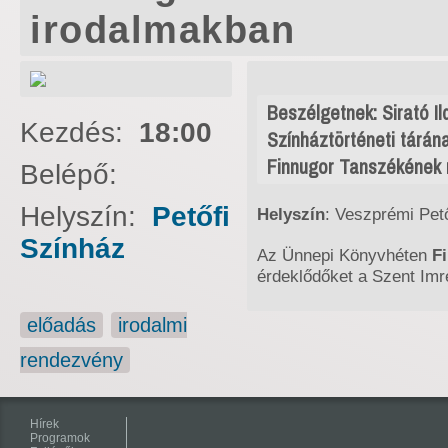
irodalmakban
Beszélgetnek: Sirató I
Kezdés:
18:00
Színháztörténeti tárán
Finnugor Tanszékének 
Belépő:
Helyszín:
Petőfi
Helyszín
: Veszprémi Pet
Színház
Az Ünnepi Könyvhéten
F
érdeklődőket a Szent Imr
előadás
irodalmi
rendezvény
Hírek
Programok