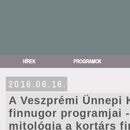
HÍREK
PROGRAMOK
2016.06.16.
A Veszprémi Ünnepi 
finnugor programjai -
mitológia a kortárs f