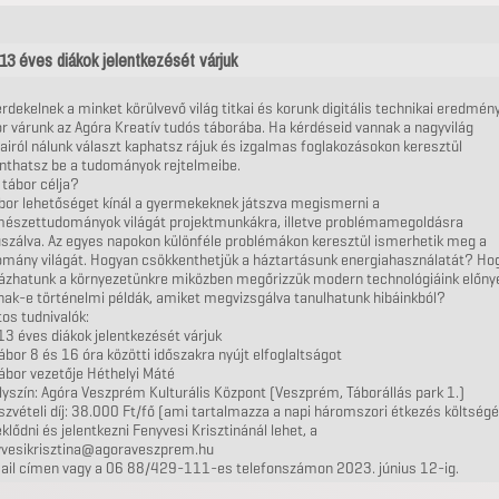
13 éves diákok jelentkezését várjuk
rdekelnek a minket körülvevő világ titkai és korunk digitális technikai eredmény
r várunk az Agóra Kreatív tudós táborába. Ha kérdéseid vannak a nagyvilág
airól nálunk választ kaphatsz rájuk és izgalmas foglakozásokon keresztül
anthatsz be a tudományok rejtelmeibe.
 tábor célja?
bor lehetőséget kínál a gyermekeknek játszva megismerni a
mészettudományok világát projektmunkákra, illetve problémamegoldásra
szálva. Az egyes napokon különféle problémákon keresztül ismerhetik meg a
omány világát. Hogyan csökkenthetjük a háztartásunk energiahasználatát? Ho
yázhatunk a környezetünkre miközben megőrizzük modern technológiáink előny
ak-e történelmi példák, amiket megvizsgálva tanulhatunk hibáinkból?
os tudnivalók:
13 éves diákok jelentkezését várjuk
tábor 8 és 16 óra közötti időszakra nyújt elfoglaltságot
tábor vezetője Héthelyi Máté
lyszín: Agóra Veszprém Kulturális Központ (Veszprém, Táborállás park 1.)
szvételi díj: 38.000 Ft/fő (ami tartalmazza a napi háromszori étkezés költségé
klődni és jelentkezni Fenyvesi Krisztinánál lehet, a
yvesikrisztina@agoraveszprem.hu
ail címen vagy a 06 88/429-111-es telefonszámon 2023. június 12-ig.