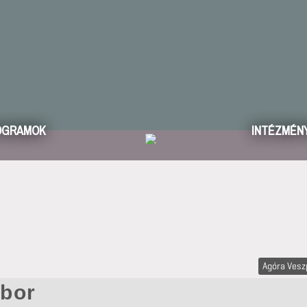
OGRAMOK
INTÉZMÉN
Agóra Ves
ábor