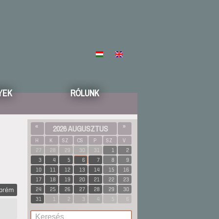
YEK
RÓLUNK
«
2026 AUGUSZTUS
»
H
K
SZ
CS
P
SZ
V
27
28
29
30
31
1
2
3
4
5
6
7
8
9
10
11
12
13
14
15
16
17
18
19
20
21
22
23
zprém
24
25
26
27
28
29
30
31
1
2
3
4
5
6