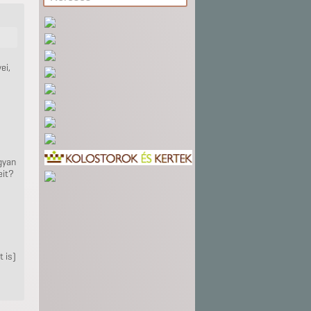
ei,
gyan
eit?
t is)