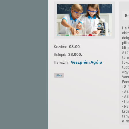
8-
Ha é
akko
dolg
pill
Kezdés:
08:00
Mi a
A tá
Belépő:
38.000.-
ter
fóku
Helyszín:
Veszprém Agóra
tud
vig
tábor
Vann
Font
• 8-
• A 
• A 
• He
• Ré
Érde
fen
e-m