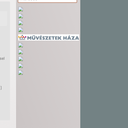
sel
.)