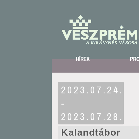
HÍREK
PR
2023.07.24.
-
2023.07.28.
Kalandtábor