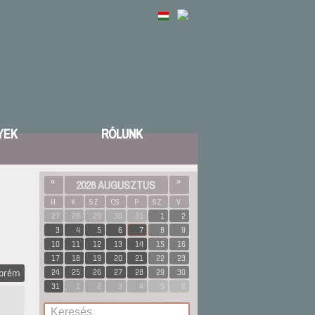
YEK
RÓLUNK
«
2026 AUGUSZTUS
»
H
K
SZ
CS
P
SZ
V
27
28
29
30
31
1
2
3
4
5
6
7
8
9
10
11
12
13
14
15
16
17
18
19
20
21
22
23
zprém
24
25
26
27
28
29
30
31
1
2
3
4
5
6