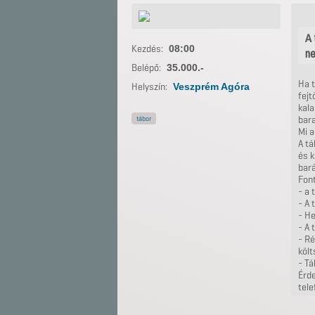
A 
Kezdés:
08:00
ne
Belépő:
35.000.-
Ha t
Helyszín:
Veszprém Agóra
fejt
kala
tábor
bara
Mi a
A tá
és k
bará
Font
- a 
- A 
- He
- A 
- Ré
költ
- Tá
Érde
tel