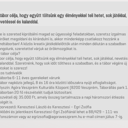
tábor célja, hogy együtt töltsünk egy élményekkel teli hetet, sok játékkal,
vetéssel és kalanddal.
e is szereted kipróbálni magad az ügyességi feladatokban, szeretsz izgalmas
örőket megoldani és kirándulni is, akkor mindenképp csatlakozz hozzánk a
ndtáborban! A közös kreatív játékdélelőttök után minden délután a szabadban
ngolunk, szeretettel várjuk az örökmozgókat is.
 tábor célja?
bor célja, hogy együtt töltsünk egy élményekkel teli hetet, sok játékkal, nevetés
alanddal. Szeretnénk, hogy sok időt tölthess a szabadban, és a tábor végére új
tokat is szerezz!
os tudnivalók
táborba 6-11 éves gyerekeket várunk
tábor napközis jellegű, 8 és 16 óra közötti időszakra nyújt elfoglaltságot.
lyszín: Agóra Veszprém Kulturális Központ (8200 Veszprém, Táborállás park 1
táborban 20 fő részvételét tudjuk biztosítani.
szvételi díj: 35.000 Ft, amely összeg tartalmazza a napi háromszori étkezés
ségét is.
borvezető: Keresztesi László és Keresztesi – Egri Zsófia
klődni és jelentkezni Keresztesi-Egri Zsófiánál lehet a 88/429 – 111-es
efonszámon vagy az egrizsofia@agoraveszprem.hu e-mail címen július 7-ig.