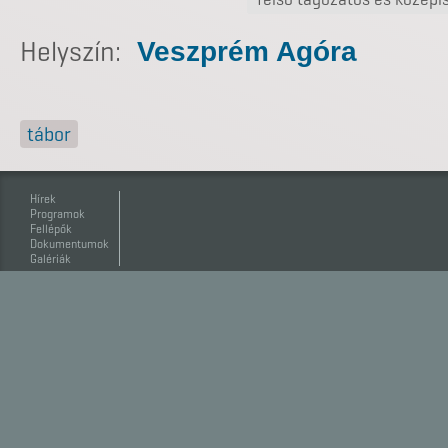
Helyszín:
Veszprém Agóra
tábor
Hírek
Programok
Fellépők
Dokumentumok
Galériák