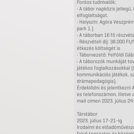
Fontos tudnivalók:
• A tábor napközis jellegű,
elfoglaltságot.
• Helyszín: Agóra Veszpré
park 1.)
• A táborban 16 fő részvéte
• Részvételi díj: 38.000 F
étkezés költségét is
• Táborvezető: Felföldi Gá
• A táborozók munkáját to
játékos foglalkozásokkal 
kommunikációs játékok, s
drámapedagógia).
Érdeklődni és jelentkezni
es telefonszámon, illetv
mail címen 2023. július 24-
Társtábor
2023. július 17-21-ig
Irodalmi és előadóművész
felső tagozatos és középis