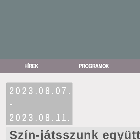
HÍREK
PROGRAMOK
2023.08.07.
-
2023.08.11.
Szín-játsszunk együtt