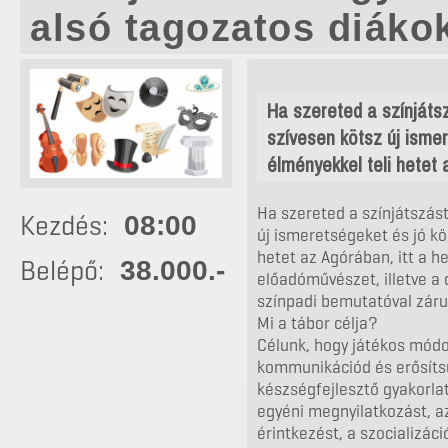
alsó tagozatos diáko
Ha szereted a színjátsz
szívesen kötsz új isme
élményekkel teli hetet a
Ha szereted a színjátszást
Kezdés:
08:00
új ismeretségeket és jó kö
hetet az Agórában, itt a he
Belépő:
38.000.-
előadóművészet, illetve 
színpadi bemutatóval záru
Mi a tábor célja?
Célunk, hogy játékos módon
kommunikációd és erősíts
készségfejlesztő gyakorla
egyéni megnyilatkozást, a
érintkezést, a szocializáció