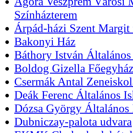
Agóra Veszprém Városi 
Színházterem
Árpád-házi Szent Margit
Bakonyi Ház
Báthory István Általános
Boldog Gizella Főegyhá
Csermák Antal Zeneiskol
Deák Ferenc Általános Is
Dózsa György Általános 
Dubniczay-palota udvara