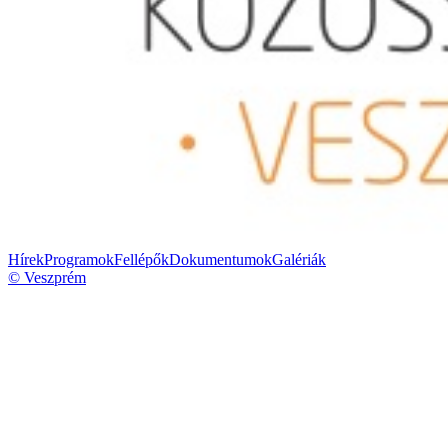
Hírek
Programok
Fellépők
Dokumentumok
Galériák
© Veszprém