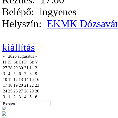
Belépő:
ingyenes
Helyszín:
EKMK Dózsaváro
kiállítás
«
2026 augusztus
»
H
K
Sz
Cs
P
Sz
V
27
28
29
30
31
1
2
3
4
5
6
7
8
9
10
11
12
13
14
15
16
17
18
19
20
21
22
23
24
25
26
27
28
29
30
31
1
2
3
4
5
6