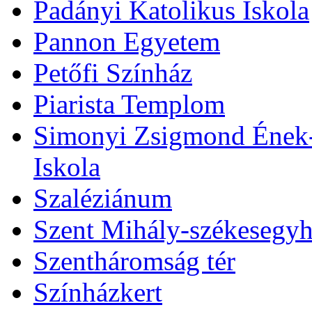
Padányi Katolikus Iskola
Pannon Egyetem
Petőfi Színház
Piarista Templom
Simonyi Zsigmond Ének-Z
Iskola
Szaléziánum
Szent Mihály-székesegy
Szentháromság tér
Színházkert