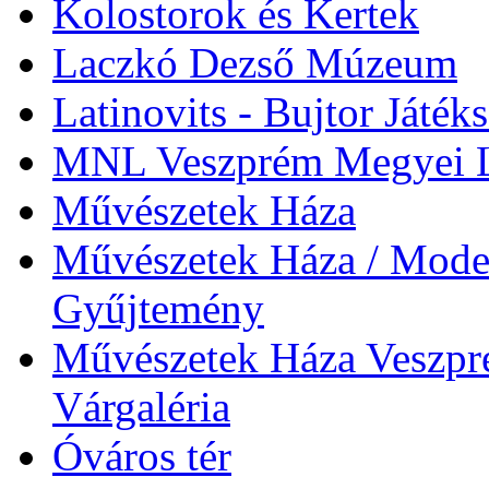
Kolostorok és Kertek
Laczkó Dezső Múzeum
Latinovits - Bujtor Játék
MNL Veszprém Megyei L
Művészetek Háza
Művészetek Háza / Moder
Gyűjtemény
Művészetek Háza Veszpré
Várgaléria
Óváros tér