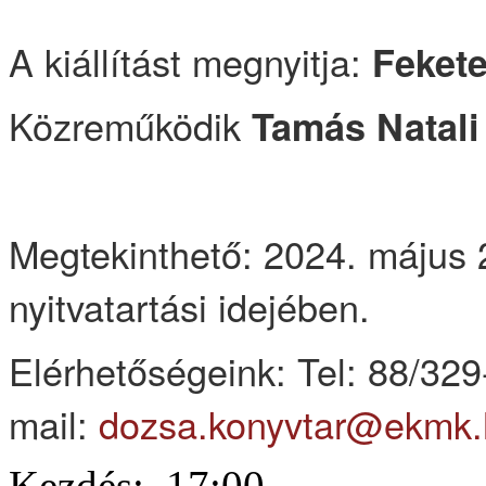
A kiállítást megnyitja:
Feket
Közreműködik
Tamás Natali
Megtekinthető: 2024. május 
nyitvatartási idejében.
Elérhetőségeink: Tel: 88/329
mail:
dozsa.konyvtar@ekmk.
Kezdés:
17:00