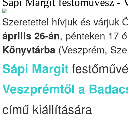
Sápi Margit festőművész - 
Szeretettel hívjuk és várjuk
, pénteken 17 ó
április 26-án
(Veszprém, Szen
Könyvtárba
festőműv
Sápi Margit
Veszprémtől a Badac
című kiállítására