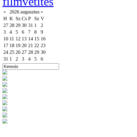
filmvetítés
«
2026 augusztus
»
H
K
Sz
Cs
P
Sz
V
27
28
29
30
31
1
2
3
4
5
6
7
8
9
10
11
12
13
14
15
16
17
18
19
20
21
22
23
24
25
26
27
28
29
30
31
1
2
3
4
5
6