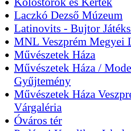
Kolostorok és Kertek
Laczkó Dezső Múzeum
Latinovits - Bujtor Játék
MNL Veszprém Megyei L
Művészetek Háza
Művészetek Háza / Moder
Gyűjtemény
Művészetek Háza Veszpré
Várgaléria
Óváros tér