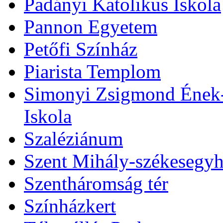
Padányi Katolikus Iskola
Pannon Egyetem
Petőfi Színház
Piarista Templom
Simonyi Zsigmond Ének-Z
Iskola
Szaléziánum
Szent Mihály-székesegy
Szentháromság tér
Színházkert