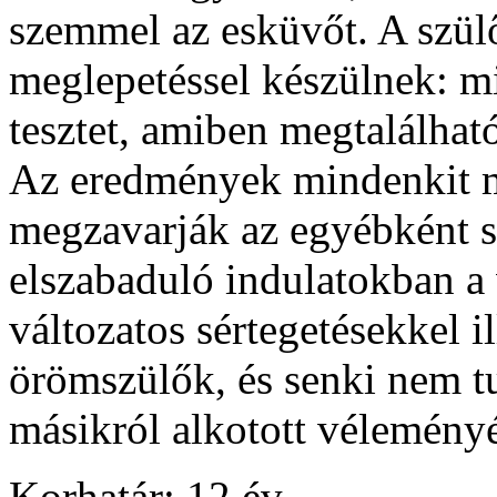
szemmel az esküvőt. A szül
meglepetéssel készülnek: m
tesztet, amiben megtalálhat
Az eredmények mindenkit m
megzavarják az egyébként 
elszabaduló indulatokban a v
változatos sértegetésekkel i
örömszülők, és senki nem t
másikról alkotott véleményé
Korhatár: 12 év