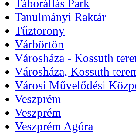
Táborállás Park
Tanulmányi Raktár
Tűztorony
Várbörtön
Városháza - Kossuth ter
Városháza, Kossuth tere
Városi Művelődési Közp
Veszprém
Veszprém
Veszprém Agóra