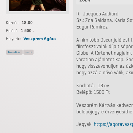
R.: Jacques Audiard
Sz.: Zoe Saldana, Karla S
Kezdés:
18:00
Edgar Ramírez
Belépő:
1 500.-
Helyszín:
Veszprém Agóra
A film több Oscar jelölés
filmfesztiválok díjait söpö
Globe. A történet napjaink
filmvetítés
mozi
váratlan ajánlatot kap. Seg
hogy visszavonuljon az üzl
hogy azzá a nővé válik, aki
Korhatár: 18 év
Belépő: 1500 Ft
Veszprém Kártyás kedvezm
belépőjegyre érvényesíthe
Jegyek:
https://agoraveszp