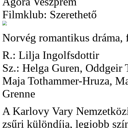
Agóra Veszprém
Filmklub: Szerethető
Norvég romantikus dráma, f
R.: Lilja Ingolfsdottir
Sz.: Helga Guren, Oddgeir
Maja Tothammer-Hruza, Ma
Grenne
A Karlovy Vary Nemzetközi F
zsűri különdíja, legjobb sz