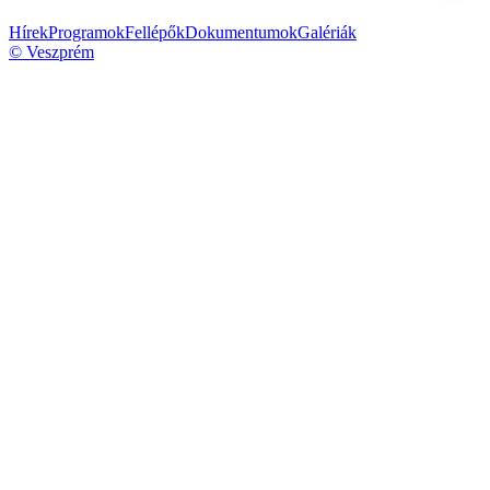
Hírek
Programok
Fellépők
Dokumentumok
Galériák
© Veszprém