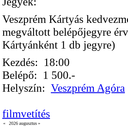
Jegyek:
Veszprém Kártyás kedvezmé
megváltott belépőjegyre ér
Kártyánként 1 db jegyre)
Kezdés:
18:00
Belépő:
1 500.-
Helyszín:
Veszprém Agóra
filmvetítés
«
2026 augusztus
»