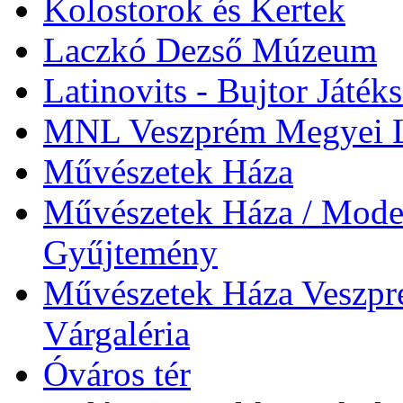
Kolostorok és Kertek
Laczkó Dezső Múzeum
Latinovits - Bujtor Játék
MNL Veszprém Megyei L
Művészetek Háza
Művészetek Háza / Moder
Gyűjtemény
Művészetek Háza Veszpré
Várgaléria
Óváros tér