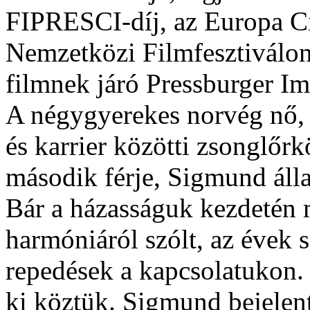
FIPRESCI-díj, az Europa Ci
Nemzetközi Filmfesztiválon
filmnek járó Pressburger Imr
A négygyerekes norvég nő,
és karrier közötti zsonglőr
második férje, Sigmund áll
Bár a házasságuk kezdetén 
harmóniáról szólt, az évek 
repedések a kapcsolatukon.
ki köztük. Sigmund bejelent