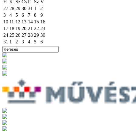
H
K
Sz
Cs
P
Sz
V
27
28
29
30
31
1
2
3
4
5
6
7
8
9
10
11
12
13
14
15
16
17
18
19
20
21
22
23
24
25
26
27
28
29
30
31
1
2
3
4
5
6