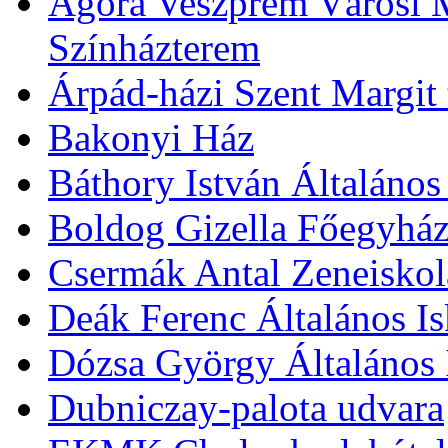
Agóra Veszprém Városi 
Színházterem
Árpád-házi Szent Margit
Bakonyi Ház
Báthory István Általános
Boldog Gizella Főegyhá
Csermák Antal Zeneiskol
Deák Ferenc Általános Is
Dózsa György Általános 
Dubniczay-palota udvara