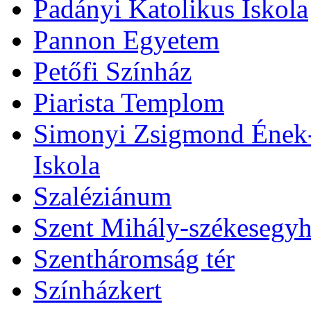
Padányi Katolikus Iskola
Pannon Egyetem
Petőfi Színház
Piarista Templom
Simonyi Zsigmond Ének-Z
Iskola
Szaléziánum
Szent Mihály-székesegy
Szentháromság tér
Színházkert