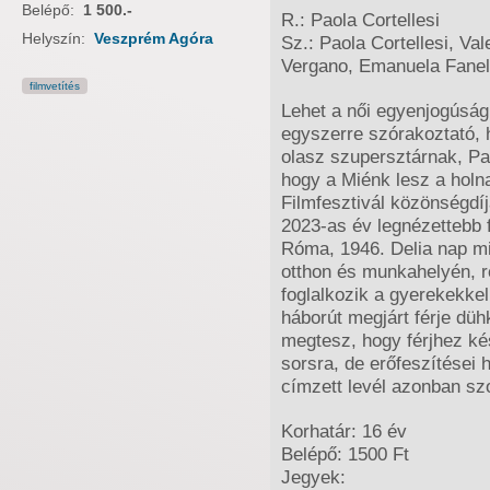
Belépő:
1 500.-
R.: Paola Cortellesi
Helyszín:
Veszprém Agóra
Sz.: Paola Cortellesi, V
Vergano, Emanuela Fanel
filmvetítés
Lehet a női egyenjogúságr
egyszerre szórakoztató, 
olasz szupersztárnak, Pao
hogy a Miénk lesz a hol
Filmfesztivál közönségdíjá
2023-as év legnézettebb f
Róma, 1946. Delia nap mint
otthon és munkahelyén, re
foglalkozik a gyerekekkel
háborút megjárt férje düh
megtesz, hogy férjhez ké
sorsra, de erőfeszítései
címzett levél azonban szo
Korhatár: 16 év
Belépő: 1500 Ft
Jegyek: