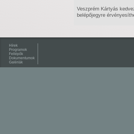
Veszprém Kártyás kedvez
belépőjegyre érvényesíth
Hírek
Programok
Fellépők
Dokumentumok
Galériák