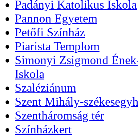
Padányi Katolikus Iskola
Pannon Egyetem
Petőfi Színház
Piarista Templom
Simonyi Zsigmond Ének-Z
Iskola
Szaléziánum
Szent Mihály-székesegy
Szentháromság tér
Színházkert