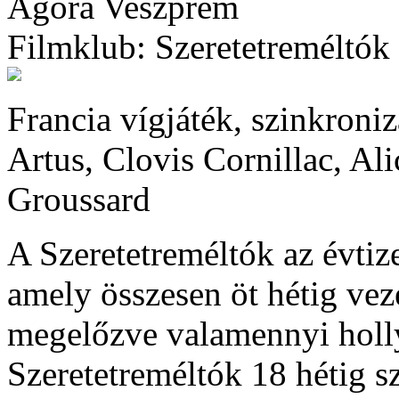
Agóra Veszprém
Filmklub: Szeretetreméltók
Francia vígjáték, szinkroniz
Artus, Clovis Cornillac, Al
Groussard
A Szeretetreméltók az évtiz
amely összesen öt hétig veze
megelőzve valamennyi holl
Szeretetreméltók 18 hétig sz