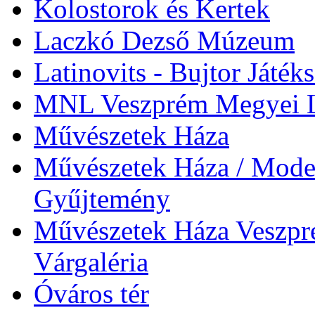
Kolostorok és Kertek
Laczkó Dezső Múzeum
Latinovits - Bujtor Játék
MNL Veszprém Megyei L
Művészetek Háza
Művészetek Háza / Moder
Gyűjtemény
Művészetek Háza Veszpré
Várgaléria
Óváros tér