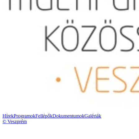
Hírek
Programok
Fellépők
Dokumentumok
Galériák
© Veszprém