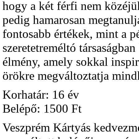
hogy a két férfi nem közéjü
pedig hamarosan megtanulja
fontosabb értékek, mint a p
szeretetreméltó társaságban 
élmény, amely sokkal inspir
örökre megváltoztatja mindk
Korhatár: 16 év
Belépő: 1500 Ft
Veszprém Kártyás kedvezmé