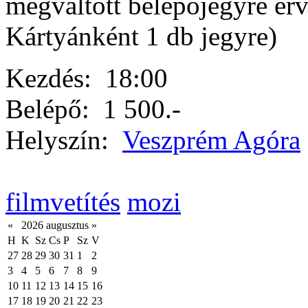
megváltott belépőjegyre ér
Kártyánként 1 db jegyre)
Kezdés:
18:00
Belépő:
1 500.-
Helyszín:
Veszprém Agóra
filmvetítés
mozi
«
2026 augusztus
»
H
K
Sz
Cs
P
Sz
V
27
28
29
30
31
1
2
3
4
5
6
7
8
9
10
11
12
13
14
15
16
17
18
19
20
21
22
23