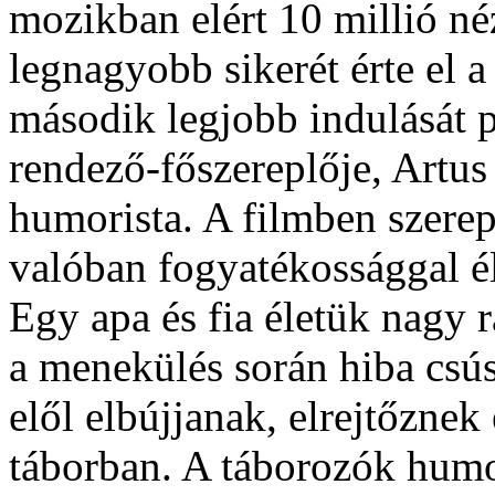
mozikban elért 10 millió n
legnagyobb sikerét érte el 
második legjobb indulását 
rendező-főszereplője, Artus 
humorista. A filmben szere
valóban fogyatékossággal é
Egy apa és fia életük nagy r
a menekülés során hiba csú
elől elbújjanak, elrejtőznek
táborban. A táborozók humo