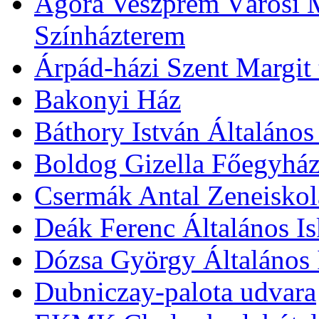
Agóra Veszprém Városi 
Színházterem
Árpád-házi Szent Margit
Bakonyi Ház
Báthory István Általános
Boldog Gizella Főegyhá
Csermák Antal Zeneiskol
Deák Ferenc Általános Is
Dózsa György Általános 
Dubniczay-palota udvara