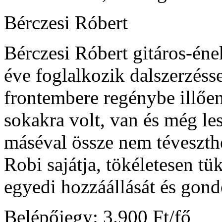
Bérczesi Róbert
Bérczesi Róbert gitáros-én
éve foglalkozik dalszerz
frontembere regénybe illően
sokakra volt, van és még lesz
máséval össze nem téveszthe
Robi sajátja, tökéletesen tük
egyedi hozzáállását és gon
Belépőjegy: 3.900 Ft/fő