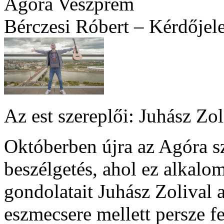
Agóra Veszprém
Bérczesi Róbert – Kérdőjele
Az est szereplői: Juhász Zo
Októberben újra az Agóra s
beszélgetés, ahol ez alkalo
gondolatait Juhász Zolival 
eszmecsere mellett persze f