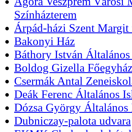
Agóra Veszprém Városi 
Színházterem
Árpád-házi Szent Margit
Bakonyi Ház
Báthory István Általános
Boldog Gizella Főegyhá
Csermák Antal Zeneiskol
Deák Ferenc Általános Is
Dózsa György Általános 
Dubniczay-palota udvara