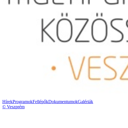
Hírek
Programok
Fellépők
Dokumentumok
Galériák
© Veszprém