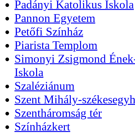
Padányi Katolikus Iskola
Pannon Egyetem
Petőfi Színház
Piarista Templom
Simonyi Zsigmond Ének-Z
Iskola
Szaléziánum
Szent Mihály-székesegy
Szentháromság tér
Színházkert