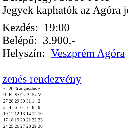
Jegyek kaphatók az Agóra j
Kezdés:
19:00
Belépő:
3.900.-
Helyszín:
Veszprém Agóra
zenés rendezvény
«
2026 augusztus
»
H
K
Sz
Cs
P
Sz
V
27
28
29
30
31
1
2
3
4
5
6
7
8
9
10
11
12
13
14
15
16
17
18
19
20
21
22
23
24
25
26
27
28
29
30