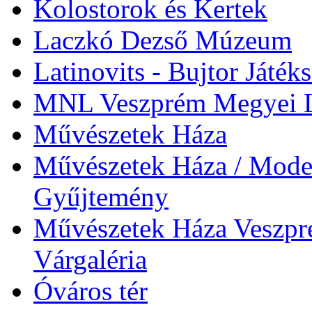
Kolostorok és Kertek
Laczkó Dezső Múzeum
Latinovits - Bujtor Játék
MNL Veszprém Megyei L
Művészetek Háza
Művészetek Háza / Moder
Gyűjtemény
Művészetek Háza Veszpré
Várgaléria
Óváros tér