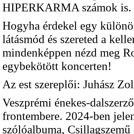
HIPERKARMA számok is.
Hogyha érdekel egy különös
látásmód és szereted a kell
mindenképpen nézd meg Robi
egybekötött koncerten!
Az est szereplői: Juhász Zo
Veszprémi énekes-dalszerző
frontembere. 2024-ben jele
szólóalbuma, Csillagszemű