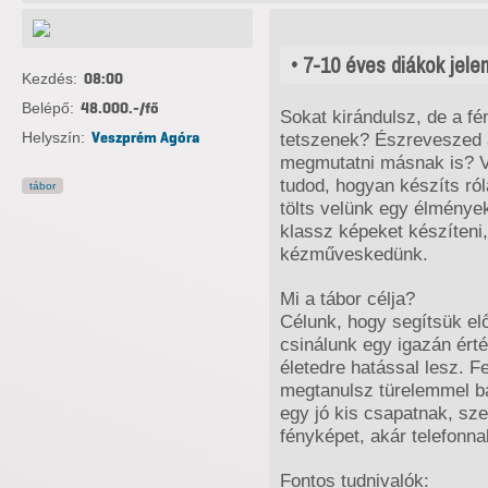
• 7-10 éves diákok jele
Kezdés:
08:00
Belépő:
48.000.-/fő
Sokat kirándulsz, de a f
Helyszín:
Veszprém Agóra
tetszenek? Észreveszed 
megmutatni másnak is? V
tudod, hogyan készíts ról
tábor
tölts velünk egy élménye
klassz képeket készíteni,
kézműveskedünk.
Mi a tábor célja?
Célunk, hogy segítsük elő
csinálunk egy igazán ért
életedre hatással lesz. F
megtanulsz türelemmel b
egy jó kis csapatnak, sze
fényképet, akár telefonn
Fontos tudnivalók: