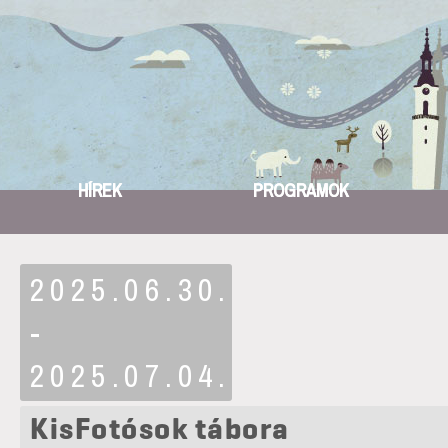
HÍREK
PROGRAMOK
2025.06.30.
-
2025.07.04.
KisFotósok tábora