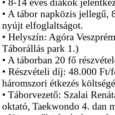
• 8-14 éves diákok jelentkez
• A tábor napközis jellegű, 
nyújt elfoglaltságot.
• Helyszín: Agóra Veszprém
Táborállás park 1.)
• A táborban 20 fő részvétel
• Részvételi díj: 48.000 Ft/
háromszori étkezés költségé
• Táborvezető: Szalai Renát
oktató, Taekwondo 4. dan m