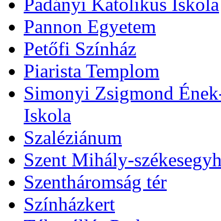
Padányi Katolikus Iskola
Pannon Egyetem
Petőfi Színház
Piarista Templom
Simonyi Zsigmond Ének-Z
Iskola
Szaléziánum
Szent Mihály-székesegy
Szentháromság tér
Színházkert