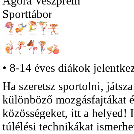
Agóra Veszprém
Sporttábor
• 8-14 éves diákok jelentkez
Ha szeretsz sportolni, játsza
különböző mozgásfajtákat é
közösségeket, itt a helyed!
túlélési technikákat ismerh