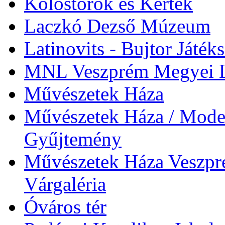
Kolostorok és Kertek
Laczkó Dezső Múzeum
Latinovits - Bujtor Játék
MNL Veszprém Megyei L
Művészetek Háza
Művészetek Háza / Moder
Gyűjtemény
Művészetek Háza Veszpré
Várgaléria
Óváros tér