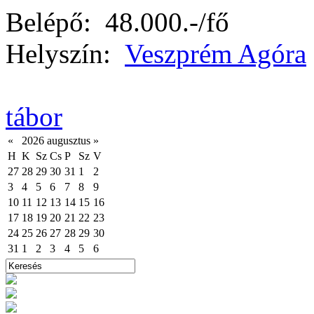
Belépő:
48.000.-/fő
Helyszín:
Veszprém Agóra
tábor
«
2026 augusztus
»
H
K
Sz
Cs
P
Sz
V
27
28
29
30
31
1
2
3
4
5
6
7
8
9
10
11
12
13
14
15
16
17
18
19
20
21
22
23
24
25
26
27
28
29
30
31
1
2
3
4
5
6