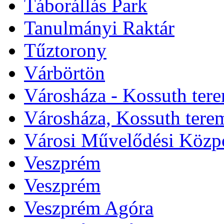
Táborállás Park
Tanulmányi Raktár
Tűztorony
Várbörtön
Városháza - Kossuth ter
Városháza, Kossuth tere
Városi Művelődési Közp
Veszprém
Veszprém
Veszprém Agóra