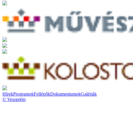
Hírek
Programok
Fellépők
Dokumentumok
Galériák
© Veszprém